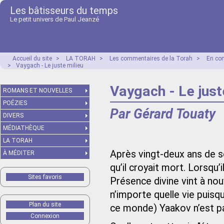
Les bâtisseurs du temps
Le petit univers de Paul Jeanzé
Accueil du site
>
LA TORAH
>
Les commentaires de la Torah
>
En co
>
Vaygach - Le juste milieu
Vaygach - Le just
ROMANS ET NOUVELLES
POÉZIES
Par Gérard Touaty
DIVERS
MÉDIATHÈQUE
LA TORAH
Après vingt-deux ans de s
À MÉDITER
qu’il croyait mort. Lorsqu’il
Sites favoris
Présence divine vint à nouv
n’importe quelle vie puisq
Plan du site
ce monde) Yaakov n’est p
Connexion