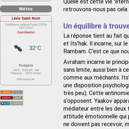
Quelle est cette vie "étern
retrouvons-nous pas cela 
Météo
Lévis-Saint-Nom
Un équilibre à trouv
Conditions météo à 9 août 2026 à
14h12min
OpenWeather
La réponse tient au fait 
et Its’hak. Il incarne, sur 
32°C
Rambam. C’est ce que nous
Avraham incarne le princi
Nuageux
sans limite, aussi bien à c
Vent
: 8 km/h - est
Pression
: 1015 mbar
comme aux méchants. Its’ha
Prévisions
>>
Le service OpenWeather ne fournit
une disposition psycholog
actuellement aucune prévision
météorologique sur le lieu Lévis-
très peu). Cette antinomie
Saint-Nom.
Veuillez consulter le message du
service ci-dessous.
s’opposent. Yaakov apparaî
(401 - Invalid API key. Please see
https://openweathermap.org/faq#error401
médiateur entre les deux 
for more info.)
attitude émotionnelle qui
ne doivent pas recevoir, 