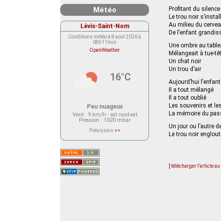
Météo
Profitant du silence
Le trou noir s’instal
Au milieu du cerve
Lévis-Saint-Nom
De l’enfant grandis
Conditions météo à 8 août 2026 à
08h11min
Une ombre au tabl
OpenWeather
Mélangeait à tue-tê
Un chat noir
Un trou d’air
16°C
Aujourd’hui l’enfant
Il a tout mélangé
Il a tout oublié
Les souvenirs et les
Peu nuageux
La mémoire du pas
Vent
: 9 km/h - est nord-est
Pression
: 1020 mbar
Un jour ou l’autre 
Prévisions
>>
Le trou noir englou
Le service OpenWeather ne fournit
actuellement aucune prévision
météorologique sur le lieu Lévis-
Saint-Nom.
Veuillez consulter le message du
service ci-dessous.
[
télécharger l'article a
(401 - Invalid API key. Please see
https://openweathermap.org/faq#error401
for more info.)