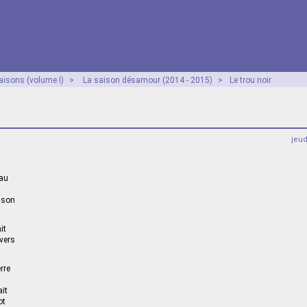
aisons (volume I)
>
La saison désamour (2014 - 2015)
>
Le trou noir
r
jeu
eau
nson
it
ivers
rre
ait
ot