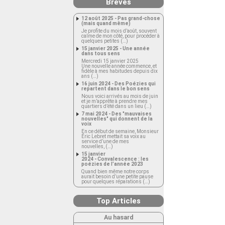
Brèves
12 août 2025 - Pas grand-chose
(mais quand même)
Je profite du mois d’août, souvent
calme de mon côté, pour procéder à
quelques petites (…)
15 janvier 2025 - Une année
dans tous sens
Mercredi 15 janvier 2025
Une nouvelle année commence, et
fidèle à mes habitudes depuis dix
ans (…)
16 juin 2024 - Des Poézies qui
repartent dans le bon sens
Nous voici arrivés au mois de juin
et je m’apprête à prendre mes
quartiers d’été dans un lieu (…)
7 mai 2024 - Des "mauvaises
nouvelles" qui donnent de la
voix
En ce début de semaine, Monsieur
Éric Lebret mettait sa voix au
service d’une de mes
nouvelles, (…)
15 janvier
2024 - Convalescence : les
poézies de l’année 2023
Quand bien même notre corps
aurait besoin d’une petite pause
pour quelques réparations (…)
Top Articles
Au hasard