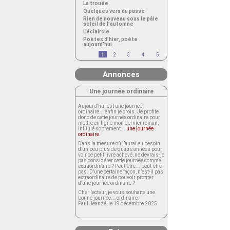
La trouée
Quelques vers du passé
Rien de nouveau sous le pâle
soleil de l’automne
L’éclaircie
Poètes d’hier, poète
aujourd’hui
1
2
3
4
5
Annonces
Une journée ordinaire
Aujourd’hui est une journée
ordinaire... enfin je crois. Je profite
donc de cette journée ordinaire pour
mettre en ligne mon dernier roman,
intitulé sobrement...
une journée
ordinaire
.
Dans la mesure où j’aurai eu besoin
d’un peu plus de quatre années pour
voir ce petit livre achevé, ne devrais-je
pas considérer cette journée comme
extraordinaire ? Peut-être... peut-être
pas. D’une certaine façon, n’est-il pas
extraordinaire de pouvoir profiter
d’une journée ordinaire ?
Cher lecteur, je vous souhaite une
bonne journée... ordinaire.
Paul Jeanzé, le 19 décembre 2025