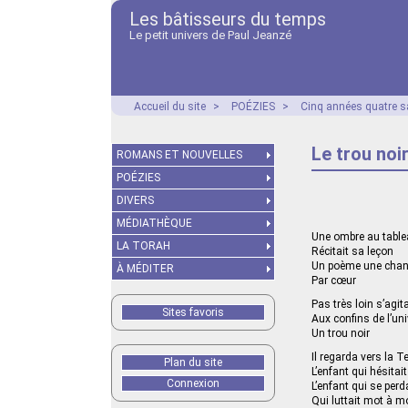
Les bâtisseurs du temps
Le petit univers de Paul Jeanzé
Accueil du site
>
POÉZIES
>
Cinq années quatre s
Le trou noi
ROMANS ET NOUVELLES
POÉZIES
DIVERS
MÉDIATHÈQUE
Une ombre au tabl
LA TORAH
Récitait sa leçon
Un poème une cha
À MÉDITER
Par cœur
Pas très loin s’agita
Sites favoris
Aux confins de l’un
Un trou noir
Il regarda vers la Te
Plan du site
L’enfant qui hésitait
Connexion
L’enfant qui se perd
Qui luttait mot à m