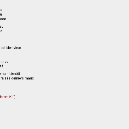
la
au
sant
eau
te
 est bien vieux
 rires
sé
demain bientôt
tira ses derniers maux
u format PDF
]