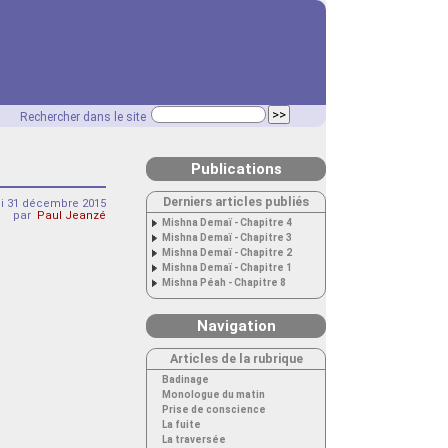
Rechercher dans le site
Publications
Derniers articles publiés
di 31 décembre 2015
par
Paul Jeanzé
Mishna Demaï - Chapitre 4
Mishna Demaï - Chapitre 3
Mishna Demaï - Chapitre 2
Mishna Demaï - Chapitre 1
Mishna Péah - Chapitre 8
Navigation
Articles de la rubrique
Badinage
Monologue du matin
Prise de conscience
La fuite
La traversée