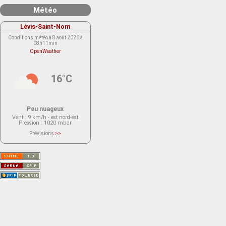
Météo
Lévis-Saint-Nom
Conditions météo à 8 août 2026 à
08h11min
OpenWeather
16°C
Peu nuageux
Vent
: 9 km/h - est nord-est
Pression
: 1020 mbar
Prévisions
>>
Le service OpenWeather ne fournit
actuellement aucune prévision
météorologique sur le lieu Lévis-
Saint-Nom.
Veuillez consulter le message du
service ci-dessous.
(401 - Invalid API key. Please see
https://openweathermap.org/faq#error401
for more info.)