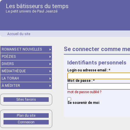
Les bâtisseurs du temps
Le petit univers de Paul Jeanzé
Accueil du site
Se connecter comme me
ROMANS ET NOUVELLES
POÉZIES
Identifiants personnels
DIVERS
Login ou adresse email :
*
MÉDIATHÈQUE
LA TORAH
Mot de passe :
*
À MÉDITER
mot de passe oublié ?
Sites favoris
Se souvenir de moi
Plan du site
Connexion