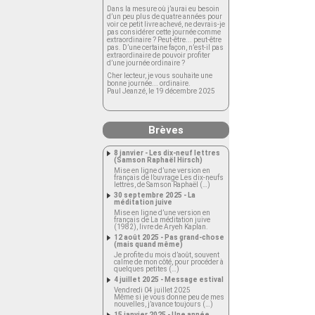
Dans la mesure où j’aurai eu besoin
d’un peu plus de quatre années pour
voir ce petit livre achevé, ne devrais-je
pas considérer cette journée comme
extraordinaire ? Peut-être... peut-être
pas. D’une certaine façon, n’est-il pas
extraordinaire de pouvoir profiter
d’une journée ordinaire ?
Cher lecteur, je vous souhaite une
bonne journée... ordinaire.
Paul Jeanzé, le 19 décembre 2025
Brèves
8 janvier - Les dix-neuf lettres
(Samson Raphaël Hirsch)
Mise en ligne d’une version en
français de l’ouvrage Les dix-neufs
lettres, de Samson Raphaël (…)
30 septembre 2025 - La
méditation juive
Mise en ligne d’une version en
français de La méditation juive
(1982), livre de Aryeh Kaplan.
12 août 2025 - Pas grand-chose
(mais quand même)
Je profite du mois d’août, souvent
calme de mon côté, pour procéder à
quelques petites (…)
4 juillet 2025 - Message estival
Vendredi 04 juillet 2025
Même si je vous donne peu de mes
nouvelles, j’avance toujours (…)
15 janvier 2025 - Une année