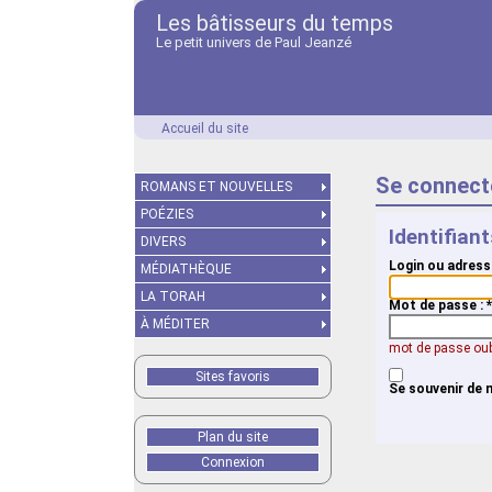
Les bâtisseurs du temps
Le petit univers de Paul Jeanzé
Accueil du site
Se connect
ROMANS ET NOUVELLES
POÉZIES
Identifian
DIVERS
Login ou adress
MÉDIATHÈQUE
LA TORAH
Mot de passe :
*
À MÉDITER
mot de passe oub
Sites favoris
Se souvenir de 
Plan du site
Connexion