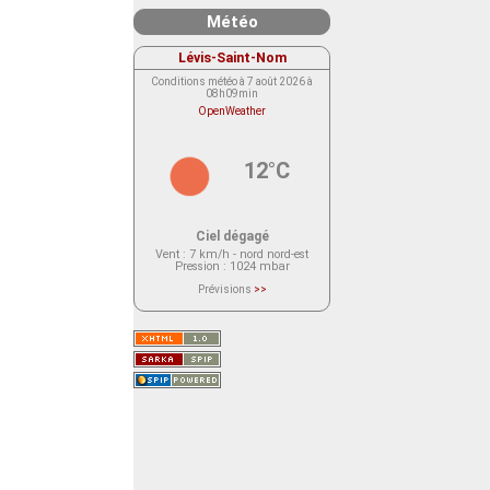
Météo
Lévis-Saint-Nom
Conditions météo à 7 août 2026 à
08h09min
OpenWeather
12°C
Ciel dégagé
Vent
: 7 km/h - nord nord-est
Pression
: 1024 mbar
Prévisions
>>
Le service OpenWeather ne fournit
actuellement aucune prévision
météorologique sur le lieu Lévis-
Saint-Nom.
Veuillez consulter le message du
service ci-dessous.
(401 - Invalid API key. Please see
https://openweathermap.org/faq#error401
for more info.)