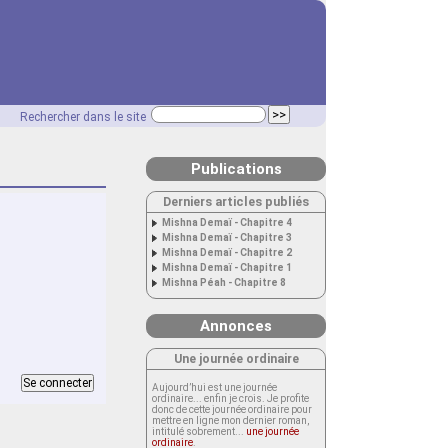
Rechercher dans le site
Publications
Derniers articles publiés
Mishna Demaï - Chapitre 4
Mishna Demaï - Chapitre 3
Mishna Demaï - Chapitre 2
Mishna Demaï - Chapitre 1
Mishna Péah - Chapitre 8
Annonces
Une journée ordinaire
Aujourd’hui est une journée
ordinaire... enfin je crois. Je profite
donc de cette journée ordinaire pour
mettre en ligne mon dernier roman,
intitulé sobrement...
une journée
ordinaire
.