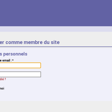
er comme membre du site
ts personnels
e email :
*
lié ?
moi