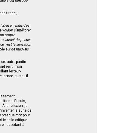
illeurs cet épisode
de tirade ;
 ! Bien entendu, c’est
e vouloir s’améliorer
 mon propre
st rassurant de penser
 ce n’est la sensation
ncée sur de mauvais
cet autre pantin
ond récit, mon
illant lecteur-
éticence, puisqu’il
rtissement
bitions. Et puis,
À la réflexion, je
inventer la suite de
re presque mot pour
tié de la critique
che en accédant à