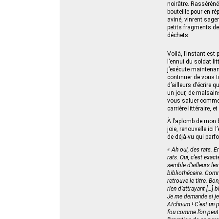
noirâtre. Rasséréné
bouteille pour en ré
aviné, vinrent sagem
petits fragments de 
déchets.
Voilà, l’instant es
l’ennui du soldat l
j’exécute maintenan
continuer de vous t
d’ailleurs d’écrire 
un jour, de malsai
vous saluer comme i
carrière littéraire, 
À l’aplomb de mon b
joie, renouvelle ici
de déjà‑vu qui parf
« Ah oui, des rats. 
rats. Oui, c’est exac
semble d’ailleurs le
bibliothécaire. Comm
retrouve le titre. Bo
rien d’attrayant […]
Je me demande si je 
Atchoum ! C’est un pe
fou comme l’on peut 