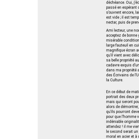
déchéance. Oui, j’
passé en espérant qu
s’ouvrent encore, la
est vide ; il est te
nectar, puis de pren
Ami lecteur, une nou
acceptez de bonne g
misérable condition
large fauteuil en cu
magnifique écran au 
qu’il vient avec dél
sa belle propriété a
cadavre exquis d’un
dans ma propriété au 
des Écrivains de l’U
la Culture.
En ce début de mati
portrait des deux p
mais qui seront pou
alors de démontrer,
qu’ils pourront dev
pour que l’homme vi
indéniable origina
attendez ! il me vi
le second serait un
moral en acier et à