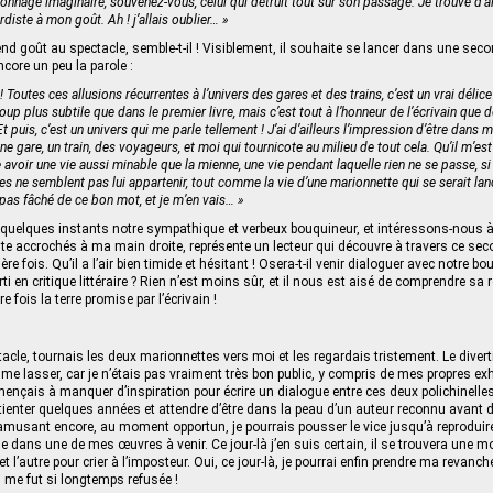
rsonnage imaginaire, souvenez-vous, celui qui détruit tout sur son passage. Je trouve d’a
diste à mon goût. Ah ! j’allais oublier… »
end goût au spectacle, semble-t-il ! Visiblement, il souhaite se lancer dans une secon
core un peu la parole :
r ! Toutes ces allusions récurrentes à l’univers des gares et des trains, c’est un vrai délice
up plus subtile que dans le premier livre, mais c’est tout à l’honneur de l’écrivain que d
! Et puis, c’est un univers qui me parle tellement ! J’ai d’ailleurs l’impression d’être dans
une gare, un train, des voyageurs, et moi qui tournicote au milieu de tout cela. Qu’il m’e
 avoir une vie aussi minable que la mienne, une vie pendant laquelle rien ne se passe, si
tes ne semblent pas lui appartenir, tout comme la vie d’une marionnette qui se serait la
is pas fâché de ce bon mot, et je m’en vais… »
quelques instants notre sympathique et verbeux bouquineur, et intéressons‑nous à 
juste accrochés à ma main droite, représente un lecteur qui découvre à travers ce sec
e fois. Qu’il a l’air bien timide et hésitant ! Osera-t-il venir dialoguer avec notre bou
 en critique littéraire ? Rien n’est moins sûr, et il nous est aisé de comprendre sa r
e fois la terre promise par l’écrivain !
ctacle, tournais les deux marionnettes vers moi et les regardais tristement. Le dive
e lasser, car je n’étais pas vraiment très bon public, y compris de mes propres exhi
nçais à manquer d’inspiration pour écrire un dialogue entre ces deux polichinelles. 
atienter quelques années et attendre d’être dans la peau d’un auteur reconnu avant d’
s amusant encore, au moment opportun, je pourrais pousser le vice jusqu’à reprodui
 dans une de mes œuvres à venir. Ce jour-là j’en suis certain, il se trouvera une moi
 et l’autre pour crier à l’imposteur. Oui, ce jour-là, je pourrai enfin prendre ma revan
 me fut si longtemps refusée !