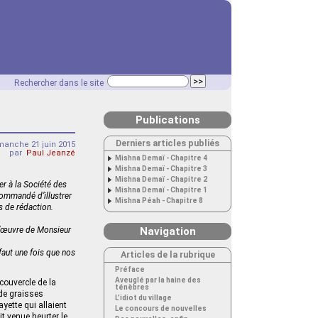
Rechercher dans le site
Publications
Derniers articles publiés
manche 21 juin 2015
par
Paul Jeanzé
Mishna Demaï - Chapitre 4
Mishna Demaï - Chapitre 3
Mishna Demaï - Chapitre 2
er à la Société des
Mishna Demaï - Chapitre 1
commandé d’illustrer
Mishna Péah - Chapitre 8
s de rédaction.
-d’œuvre de Monsieur
Navigation
faut une fois que nos
Articles de la rubrique
Préface
Aveuglé par la haine des
couvercle de la
ténèbres
 de graisses
L’idiot du village
ayette qui allaient
Le concours de nouvelles
it venue heurter le