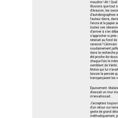
maudire ! Ah ! Quel
illusions que tout 
d’évasion, les seco
d’autobiographies e
l’auteur devra, dan
l’encre et le papier
toutes ses obsessio
d’arriver à s’en déb
s’approcher si près d
retenait au fond de 
caressé ? L’écrivain
soudainement jaillir
dans la recherche per
été proche de réuss
chaque fois le même
semblant de Vérité ;
Moïse qui lui n’ava
laisser la pensée qu
transperçaient les 
Épuisement. Malaise
dressait un mur inv
m’envahissait…
J’acceptais toujours 
d’un retour sur terr
geste de grand déc
méthodiquement, pe