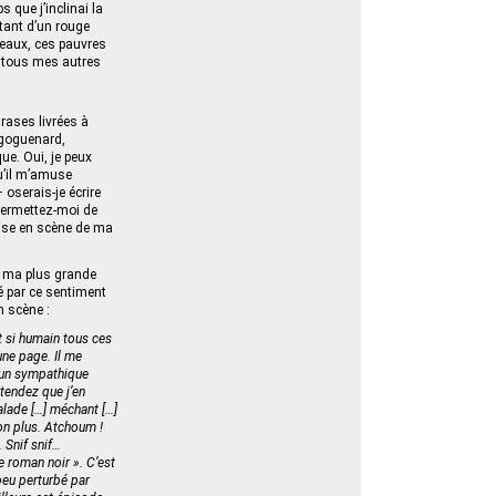
 que j’inclinai la
ntant d’un rouge
rceaux, ces pauvres
de tous mes autres
rases livrées à
 goguenard,
ue. Oui, je peux
u’il m’amuse
 oserais-je écrire
Permettez-moi de
 mise en scène de ma
r ma plus grande
té par ce sentiment
n scène :
t si humain tous ces
une page. Il me
d’un sympathique
ttendez que j’en
malade […] méchant […]
non plus. Atchoum !
 Snif snif…
Le roman noir ». C’est
peu perturbé par