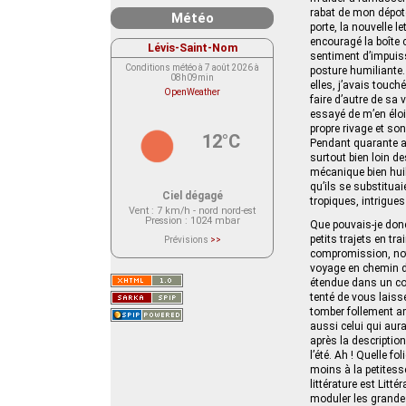
rabat de mon dépoto
Météo
porte, la nouvelle l
encouragé la boîte 
Lévis-Saint-Nom
sentiment d’impuis
Conditions météo à 7 août 2026 à
posture humiliante.
08h09min
elles, j’avais touc
OpenWeather
faire d’autre de sa 
essayé de m’en éloi
propre rivage et so
12°C
Pendant quarante an
surtout bien loin d
mécanique bien huil
qu’ils se substituai
Ciel dégagé
tropiques, intrigue
Vent
: 7 km/h - nord nord-est
Pression
: 1024 mbar
Que pouvais-je donc
petits trajets en tr
Prévisions
>>
Le service OpenWeather ne fournit
compromission, nota
actuellement aucune prévision
voyage en chemin d
météorologique sur le lieu Lévis-
Saint-Nom.
étendue dans un com
Veuillez consulter le message du
tenté de vous laisse
service ci-dessous.
(401 - Invalid API key. Please see
tomber follement am
https://openweathermap.org/faq#error401
aussi celui qui aura
for more info.)
après la description
l’été. Ah ! Quelle fo
moins à la petitesse
littérature est Litté
moduler les grandes