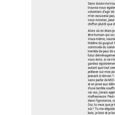
Sans doute me trou
trouvez-vous égalem
volontiers d’agir d
m’en excuserai pas,
vous insistez, peut-
chiffon plutôt que 
Alors où en étais-je
être humain qui se d
Vous-même, sauriez-
théâtre de guignol 
commode du salon ; q
tremble de peur de s
futur déménagement 
vous écris, si ce n
gardiez égoïstement
autant que tout sen
prélever sur mes ps
prenant à témoin ? 
sans parler de MOI.
et en proie aux déli
d’une terrible sou
car oui, j’avais app
malheureuse. Peut-ê
dans l’ignorance, ca
Oui, tu veux que je 
sûr ! Tu me dégoûtes
bois, je bois et je 