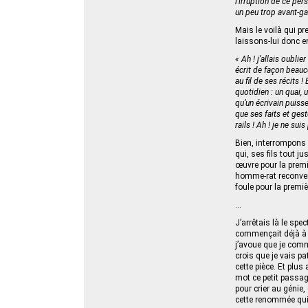
l’irruption de ce pe
un peu trop avant-gar
Mais le voilà qui pr
laissons-lui donc en
« Ah ! j’allais oublie
écrit de façon beauco
au fil de ses récits 
quotidien : un quai, 
qu’un écrivain puisse
que ses faits et ges
rails ! Ah ! je ne su
Bien, interrompons 
qui, ses fils tout 
œuvre pour la premièr
homme-rat reconverti
foule pour la premièr
…
J’arrêtais là le spe
commençait déjà à m
j’avoue que je comme
crois que je vais p
cette pièce. Et plu
mot ce petit passage
pour crier au génie,
cette renommée qui