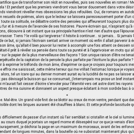
 artifice que de transformer son récit en nouvelles, puis ses nouvelles en roman ! 
cela ! Et pendant que les premiers viendront vous bercer doucement dans votre désir
nds viendront réveiller mes obsessions les plus refoulées. Oui, de romans en autob
n recueils de poèmes, alors que le lecteur se laissera paresseusement porter d’un 
s toute sa solitude, se débattre contre des pensées qui affleureront toujours plus 
 au fur et à mesure de l’avancée de ses histoires. Pauvre écrivain qui, n’aspirant qu’à 
ns, découvre à cet instant que sa principale hantise n’est rien d’autre que l’épouv
arrasser. Tiens ? le voilà qui tergiverse ! il hésite à continuer… si jamais… Si jamais l
e ce but, si jamais l’écrivain sentait arriver ce moment où enfin il allait parvenir à éc
son âme, qu’allait-il bien pouvoir lui rester à accomplir une fois atteint ce dessein 
 était-il prêt à révéler sa pensée dans toute sa pureté et à l’apprivoiser en mots qui al
 sur le papier de la plus merveilleuse des façons ? Son unique raison d’être ne tena
pétuelle de la captation de la pensée la plus parfaite par l’écriture la plus parfaite ? 
ir à exprimer le tréfonds de mon âme, d’exprimer ce que je croyais pour toujours ine
 effroi me saisissait, cette même terreur qui me vrillait l’estomac lorsque je voya
 alors, tel un Icare qui au dernier moment aurait eu la lucidité de ne pas se laisser a
it pas dévisagé le buisson qui se consumait, j’interrompais ma prose un bref instant
i m’aurait fait cesser d’écrire s’envoler pour l’éternité vers cet astre dont les rayons
vitres de ma cuisine et donnaient un aspect presque éclatant à mon sordide bac à o
*
. Mal-être. Un grand vide finit de se blottir au creux de mon ventre, pendant que 
isible dont les briques auraient été chauffées à blanc. Et cette profonde lassitude q
difficilement de passer d’un instant où l’air semblait si cristallin et le ciel si lumineu
e au cours duquel je portais un regard morne et désespéré sur ce que je venais d’écr
ouragement, je déchirai la page en un maximum de morceaux, avant de les enfoncer
ndant de longues minutes, dans la bouteille où ne subsistait maintenant plus qu’