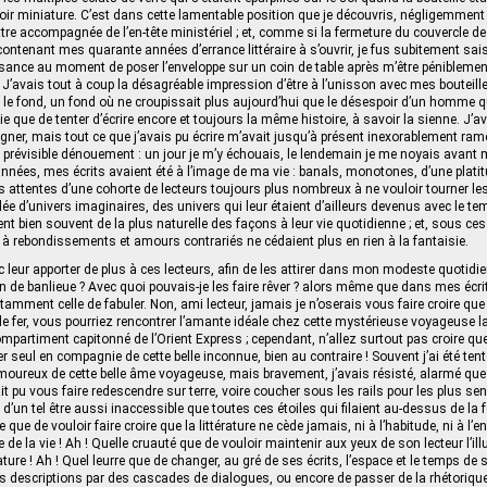
ir miniature. C’est dans cette lamentable position que je découvris, négligemment
ettre accompagnée de l’en-tête ministériel ; et, comme si la fermeture du couvercle de
contenant mes quarante années d’errance littéraire à s’ouvrir, je fus subitement sai
sance au moment de poser l’enveloppe sur un coin de table après m’être péniblem
 J’avais tout à coup la désagréable impression d’être à l’unisson avec mes boutei
hé le fond, un fond où ne croupissait plus aujourd’hui que le désespoir d’un homme qu
vie que de tenter d’écrire encore et toujours la même histoire, à savoir la sienne. J’a
gner, mais tout ce que j’avais pu écrire m’avait jusqu’à présent inexorablement ra
n prévisible dénouement : un jour je m’y échouais, le lendemain je me noyais avant 
nées, mes écrits avaient été à l’image de ma vie : banals, monotones, d’une plati
es attentes d’une cohorte de lecteurs toujours plus nombreux à ne vouloir tourner l
ée d’univers imaginaires, des univers qui leur étaient d’ailleurs devenus avec le tem
ent bien souvent de la plus naturelle des façons à leur vie quotidienne ; et, sous ces 
s à rebondissements et amours contrariés ne cédaient plus en rien à la fantaisie.
 leur apporter de plus à ces lecteurs, afin de les attirer dans mon modeste quotidi
ain de banlieue ? Avec quoi pouvais‑je les faire rêver ? alors même que dans mes écri
mment celle de fabuler. Non, ami lecteur, jamais je n’oserais vous faire croire que
e fer, vous pourriez rencontrer l’amante idéale chez cette mystérieuse voyageuse
partiment capitonné de l’Orient Express ; cependant, n’allez surtout pas croire que 
r seul en compagnie de cette belle inconnue, bien au contraire ! Souvent j’ai été tent
oureux de cette belle âme voyageuse, mais bravement, j’avais résisté, alarmé que j’é
it pu vous faire redescendre sur terre, voire coucher sous les rails pour les plus sen
 d’un tel être aussi inaccessible que toutes ces étoiles qui filaient au-dessus de la 
lie que de vouloir faire croire que la littérature ne cède jamais, ni à l’habitude, ni à l’e
 de la vie ! Ah ! Quelle cruauté que de vouloir maintenir aux yeux de son lecteur l’ill
rature ! Ah ! Quel leurre que de changer, au gré de ses écrits, l’espace et le temps de s
 descriptions par des cascades de dialogues, ou encore de passer de la rhétorique à