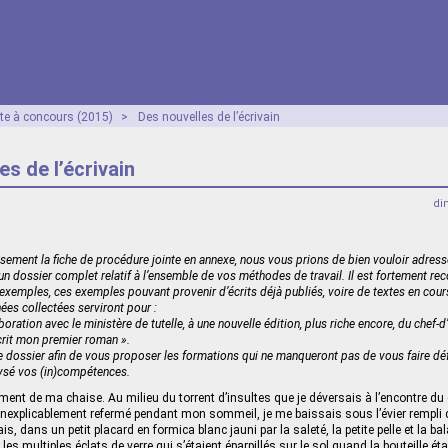
ête à concours (2015)
>
Des nouvelles de l’écrivain
es de l’écrivain
di
sement la fiche de procédure jointe en annexe, nous vous prions de bien vouloir adress
 un dossier complet relatif à l’ensemble de vos méthodes de travail. Il est fortement re
xemples, ces exemples pouvant provenir d’écrits déjà publiés, voire de textes en cour
es collectées serviront pour :
boration avec le ministère de tutelle, à une nouvelle édition, plus riche encore, du chef
crit mon premier roman ».
re dossier afin de vous proposer les formations qui ne manqueront pas de vous faire dé
lysé vos (in)compétences.
ement de ma chaise. Au milieu du torrent d’insultes que je déversais à l’encontre du 
t inexplicablement refermé pendant mon sommeil, je me baissais sous l’évier rempli
is, dans un petit placard en formica blanc jauni par la saleté, la petite pelle et la bal
es multiples éclats de verre qui s’étaient éparpillés sur le sol quand la bouteille éta