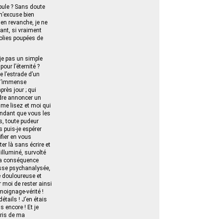
pule ? Sans doute
m’excuse bien
en revanche, je ne
ant, si vraiment
 jolies poupées de
-je pas un simple
our l’éternité ?
 l’estrade d’un
e l’immense
près jour ; qui
endre annoncer un
 me lisez et moi qui
pendant que vous les
s, toute pudeur
 puis-je espérer
fier en vous
er là sans écrire et
illuminé, survolté
 la conséquence
esse psychanalysée,
ce douloureuse et
 moi de rester ainsi
moignage‑vérité !
étails ! J’en étais
s encore ! Et je
bris de ma