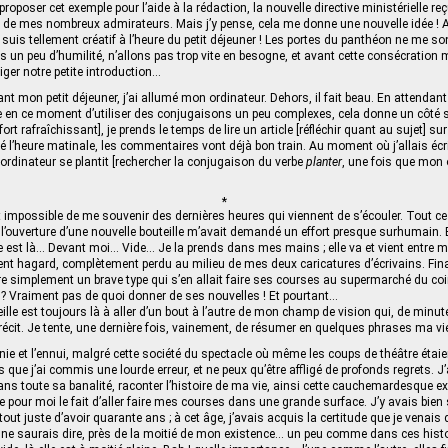
oposer cet exemple pour l’aide à la rédaction, la nouvelle directive ministérielle re
s de mes nombreux admirateurs. Mais j’y pense, cela me donne une nouvelle idée ! Al
e suis tellement créatif à l’heure du petit déjeuner ! Les portes du panthéon ne me s
s un peu d’humilité, n’allons pas trop vite en besogne, et avant cette consécration m
iger notre petite introduction…
ant mon petit déjeuner, j’ai allumé mon ordinateur. Dehors, il fait beau. En attenda
aye en ce moment d’utiliser des conjugaisons un peu complexes, cela donne un côté
fort rafraîchissant], je prends le temps de lire un article [réfléchir quant au sujet] s
ré l’heure matinale, les commentaires vont déjà bon train. Au moment où j’allais éc
dinateur se plantit [rechercher la conjugaison du verbe
planter
, une fois que mon 
*
 impossible de me souvenir des dernières heures qui viennent de s’écouler. Tout ce
 l’ouverture d’une nouvelle bouteille m’avait demandé un effort presque surhumain.
lle est là… Devant moi… Vide… Je la prends dans mes mains ; elle va et vient entre me
nt hagard, complètement perdu au milieu de mes deux caricatures d’écrivains. Fina
être simplement un brave type qui s’en allait faire ses courses au supermarché du co
? Vraiment pas de quoi donner de ses nouvelles ! Et pourtant…
eille est toujours là à aller d’un bout à l’autre de mon champ de vision qui, de minu
trécit. Je tente, une dernière fois, vainement, de résumer en quelques phrases ma vie 
ie et l’ennui, malgré cette société du spectacle où même les coups de théâtre éta
is que j’ai commis une lourde erreur, et ne peux qu’être affligé de profonds regrets. J
ans toute sa banalité, raconter l’histoire de ma vie, ainsi cette cauchemardesque ex
 pour moi le fait d’aller faire mes courses dans une grande surface. J’y avais bien 
tout juste d’avoir quarante ans ; à cet âge, j’avais acquis la certitude que je venais 
e ne saurais dire, près de la moitié de mon existence… un peu comme dans ces histo