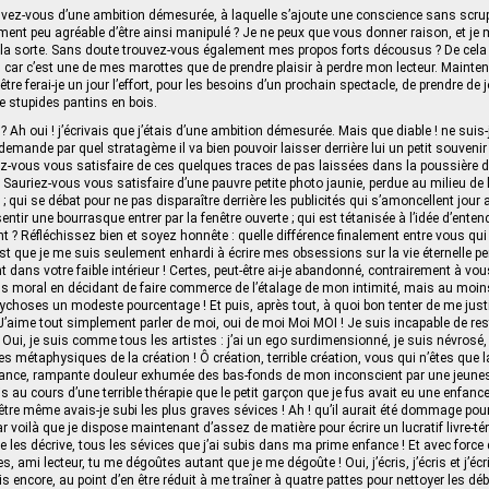
vez-vous d’une ambition démesurée, à laquelle s’ajoute une conscience sans scru
ent peu agréable d’être ainsi manipulé ? Je ne peux que vous donner raison, et je 
e la sorte. Sans doute trouvez-vous également mes propos forts décousus ? De cela 
 car c’est une de mes marottes que de prendre plaisir à perdre mon lecteur. Mainten
être ferai-je un jour l’effort, pour les besoins d’un prochain spectacle, de prendre de
de stupides pantins en bois.
 ? Ah oui ! j’écrivais que j’étais d’une ambition démesurée. Mais que diable ! ne suis
emande par quel stratagème il va bien pouvoir laisser derrière lui un petit souvenir p
vous vous satisfaire de ces quelques traces de pas laissées dans la poussière de
? Sauriez-vous vous satisfaire d’une pauvre petite photo jaunie, perdue au milieu d
ui se débat pour ne pas disparaître derrière les publicités qui s’amoncellent jour a
entir une bourrasque entrer par la fenêtre ouverte ; qui est tétanisée à l’idée d’ent
? Réfléchissez bien et soyez honnête : quelle différence finalement entre vous qui
’est que je me suis seulement enhardi à écrire mes obsessions sur la vie éternelle 
 dans votre faible intérieur ! Certes, peut-être ai-je abandonné, contrairement à vou
s moral en décidant de faire commerce de l’étalage de mon intimité, mais au moins
ychoses un modeste pourcentage ! Et puis, après tout, à quoi bon tenter de me justi
J’aime tout simplement parler de moi, oui de moi Moi MOI ! Je suis incapable de rest
 Oui, je suis comme tous les artistes : j’ai un ego surdimensionné, je suis névrosé, 
res métaphysiques de la création ! Ô création, terrible création, vous qui n’êtes que
ffrance, rampante douleur exhumée des bas-fonds de mon inconscient par une jeun
ris au cours d’une terrible thérapie que le petit garçon que je fus avait eu une enfan
tre même avais-je subi les plus graves sévices ! Ah ! qu’il aurait été dommage pour
r voilà que je dispose maintenant d’assez de matière pour écrire un lucratif livre‑té
te les décrive, tous les sévices que j’ai subis dans ma prime enfance ! Et avec force d
, ami lecteur, tu me dégoûtes autant que je me dégoûte ! Oui, j’écris, j’écris et j’écri
bois encore, au point d’en être réduit à me traîner à quatre pattes pour nettoyer les dé