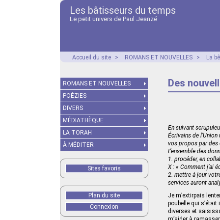
Les bâtisseurs du temps
Le petit univers de Paul Jeanzé
Accueil du site
>
ROMANS ET NOUVELLES
>
La b
Des nouvell
ROMANS ET NOUVELLES
POÉZIES
DIVERS
MÉDIATHÈQUE
En suivant scrupuleu
LA TORAH
Écrivains de l’Union
vos propos par des e
À MÉDITER
L’ensemble des donné
1. procéder, en colla
X : « Comment j’ai é
Sites favoris
2. mettre à jour vot
services auront ana
Plan du site
Je m’extirpais lent
poubelle qui s’étai
Connexion
diverses et saisissa
m’aider à ramasser l