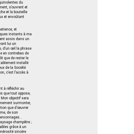
guinolentes du
nent, s’ouvrent et
he et la bouteille
eux et envoûtant
atience, et
elques instants à ma
ement assis dans un
vant lui un
e, d’un œil la phrase
che en contrebas de
ôt que de rester le
tablement installé
ieux de la Société
on, c’est l’accès à
t à réfléchir au
es que tout oppose,
 Mon objectif sera
dignement surmonter,
ition que d’œuvrer
hème, de son
x personnages…
 paysage champêtre ;
lables grâce à un
nérosité sincère