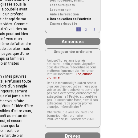
Des nouvelles, enfin…
 glissée sous la
Les tourniquets
 la poubelle avait
Le roman noir
si d’un profond
Aide à la rédaction
ent dégagé de ma
Des nouvelles de l’écrivain
lles vides. Comme
L’aurore du poète
i n’avait rien su
1
2
3
vais pourtant bien
mené vers mon
Annonces
même de l’atteindre.
tude absolue, mais
Une journée ordinaire
es pages que d’une
ps si familiers,
Aujourd’hui est une journée
bien tristes
ordinaire... enfin je crois. Je profite
donc de cette journée ordinaire pour
mettre en ligne mon dernier roman,
intitulé sobrement...
une journée
en ? Mes pauvres
ordinaire
.
ts je refusais toute
Dans la mesure où j’aurai eu besoin
 lors d’un simple
d’un peu plus de quatre années pour
voir ce petit livre achevé, ne devrais-je
 langoureusement
pas considérer cette journée comme
je n’ai jamais été
extraordinaire ? Peut-être... peut-être
pas. D’une certaine façon, n’est-il pas
é de vous faire
extraordinaire de pouvoir profiter
tais à l’idée d’être
d’une journée ordinaire ?
sibles d’entre vous,
Cher lecteur, je vous souhaite une
forêt au mitan de
bonne journée... ordinaire.
Paul Jeanzé, le 19 décembre 2025
nnui, et encore
usion que la
on récit, de
 l’art de bien
Brèves