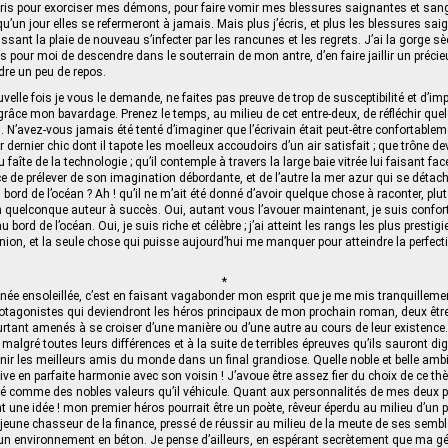
écris pour exorciser mes démons, pour faire vomir mes blessures saignantes et san
’un jour elles se refermeront à jamais. Mais plus j’écris, et plus les blessures saig
issant la plaie de nouveau s’infecter par les rancunes et les regrets. J’ai la gorge sèc
mps pour moi de descendre dans le souterrain de mon antre, d’en faire jaillir un préci
dre un peu de repos.
velle fois je vous le demande, ne faites pas preuve de trop de susceptibilité et d’imp
râce mon bavardage. Prenez le temps, au milieu de cet entre-deux, de réfléchir qu
. N’avez‑vous jamais été tenté d’imaginer que l’écrivain était peut-être confortabl
ir dernier chic dont il tapote les moelleux accoudoirs d’un air satisfait ; que trône de
faîte de la technologie ; qu’il contemple à travers la large baie vitrée lui faisant fac
ice de prélever de son imagination débordante, et de l’autre la mer azur qui se déta
u bord de l’océan ? Ah ! qu’il ne m’ait été donné d’avoir quelque chose à raconter, plut
 quelconque auteur à succès. Oui, autant vous l’avouer maintenant, je suis confor
bord de l’océan. Oui, je suis riche et célèbre ; j’ai atteint les rangs les plus prestig
nion, et la seule chose qui puisse aujourd’hui me manquer pour atteindre la perfecti
*
née ensoleillée, c’est en faisant vagabonder mon esprit que je me mis tranquillemen
rotagonistes qui deviendront les héros principaux de mon prochain roman, deux êtr
rtant amenés à se croiser d’une manière ou d’une autre au cours de leur existence.
 malgré toutes leurs différences et à la suite de terribles épreuves qu’ils sauront 
enir les meilleurs amis du monde dans un final grandiose. Quelle noble et belle amb
ve en parfaite harmonie avec son voisin ! J’avoue être assez fier du choix de ce t
lité comme des nobles valeurs qu’il véhicule. Quant aux personnalités de mes deu
ent une idée ! mon premier héros pourrait être un poète, rêveur éperdu au milieu d’un
 jeune chasseur de la finance, pressé de réussir au milieu de la meute de ses semb
 un environnement en béton. Je pense d’ailleurs, en espérant secrètement que ma gé