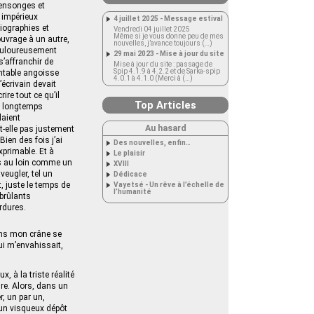
Mensonges et
 impérieux
4 juillet 2025 - Message estival
iographies et
Vendredi 04 juillet 2025
Même si je vous donne peu de mes
ouvrage à un autre,
nouvelles, j’avance toujours (…)
douloureusement
29 mai 2023 - Mise à jour du site
s’affranchir de
Mise à jour du site : passage de
Spip 4.1.9 à 4.2.2 et de Sarka-spip
antable angoisse
4.0.1 à 4.1.0 (Merci à (…)
’écrivain devait
rire tout ce qu’il
Top Articles
si longtemps
laient
Au hasard
it‑elle pas justement
Bien des fois j’ai
Des nouvelles, enfin…
xprimable. Et à
Le plaisir
is au loin comme un
XVIII
veugler, tel un
Dédicace
, juste le temps de
Vayetsé - Un rêve à l’échelle de
l’humanité
 brûlants
rdures.
dans mon crâne se
ui m’envahissait,
x, à la triste réalité
ire. Alors, dans un
, un par un,
un visqueux dépôt