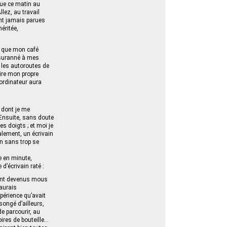
çue ce matin au
lez, au travail
ont jamais parues
éritée,
nt que mon café
 suranné à mes
ur les autoroutes de
rire mon propre
ordinateur aura
 dont je me
 Ensuite, sans doute
s doigts ; et moi je
lement, un écrivain
in sans trop se
te en minute,
d’écrivain raté :
ient devenus mous
’aurais
périence qu’avait
songé d’ailleurs,
de parcourir, au
ires de bouteille…