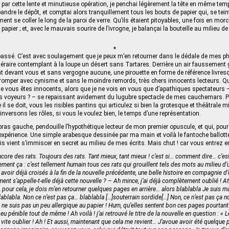
 par cette lente et minutieuse opération, je penchai légèrement la tête en même temps
pandre le dépôt, et comptai alors tranquillement tous les bouts de papier qui, se tei
ent se coller le long de la paroi de verre. Qu’ils étaient pitoyables, une fois en mo
papier ; et, avec le mauvais sourire de l’ivrogne, je balançai la bouteille au milieu 
*
t passé. C’est avec soulagement que je peux m’en retourner dans le dédale de mes ph
ittéraire contemplant à la loupe un désert sans Tartares. Derrière un air faussement
t devant vous et sans vergogne aucune, une pirouette en forme de référence livresq
romper avec cynisme et sans le moindre remords, très chers innocents lecteurs. Q
que vous êtes innocents, alors que je ne vois en vous que d’apathiques spectateurs –
ns voyeurs ? – se repaissant avidement du lugubre spectacle de mes cauchemars. 
l se doit, vous les risibles pantins qui articulez si bien la grotesque et théâtrale
et inversons les rôles, si vous le voulez bien, le temps d’une représentation.
ras gauche, pendouille l’hypothétique lecteur de mon premier opuscule, et qui, pou
 l’expérience. Une simple arabesque dessinée par ma main et voilà le fantoche ballot
ois vient s’immiscer en secret au milieu de mes écrits. Mais chut ! car vous entrez e
Encore des rats. Toujours des rats. Tant mieux, tant mieux ! c’est si… comment dire… c’es
tement ça : c’est tellement humain tous ces rats qui grouillent tels des mots au milieu d’
s avoir déjà croisés à la fin de la nouvelle précédente, une belle histoire en compagnie 
ent s’appelle-t-elle déjà cette nouvelle ? – Ah mince, j’ai déjà complètement oublié ! A
n, pour cela, je dois m’en retourner quelques pages en arrière… alors blablabla Je suis 
 blablabla. Non ce n’est pas ça… blablabla […]souterrain sordide[…] Non, ce n’est pas ça 
ne suis pas un peu allergique au papier ! Hum, qu’elles sentent bon ces pages pourtant.
u pénible tout de même ! Ah voilà ! j’ai retrouvé le titre de la nouvelle en question : « 
vite oublier ! Ah ! Et aussi, maintenant que cela me revient… J’avoue avoir été quelque 