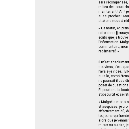
sera récompensée, pr
milieu des courriel
maintenant ! Ah ! j
aussi proches ! Mai
attelons‑nous à réd
« Ce matin, en pren
refroidisse [j’ess
écrits que je trouve 
l’information. Malg
commentaire, mon or
redémarrer] »
Il m’est absolument
souviens, c’est que
l’avais-je vidée… E
suis là, complèteme
ne pourrait-il pas 
poser de questions 
Et pourtant, la bout
s’obscurcit et se ré
« Malgré la monoton
et aseptisés, je cro
effectivement dû, d
toujours représentée
alors que je venais 
mieux ou au pire, j