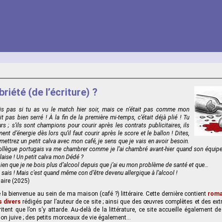
briété (de l’écriture) ?
is pas si tu as vu le match hier soir, mais ce n’était pas comme mon
ait pas bien serré ! À la fin de la première mi-temps, c’était déjà plié ! Tu
s ; s’ils sont champions pour courir après les contrats publicitaires, ils
nt d’énergie dès lors qu’il faut courir après le score et le ballon ! Dites,
mettrez un petit calva avec mon café, je sens que je vais en avoir besoin.
llègue portugais va me chambrer comme je l’ai chambré avant-hier quand son équipe
laise ! Un petit calva mon Dédé ?
bien que je ne bois plus d’alcool depuis que j’ai eu mon problème de santé et que…
e sais ! Mais c’est quand même con d’être devenu allergique à l’alcool !
aire (2025)
la bienvenue au sein de ma maison (café ?) littéraire. Cette dernière contient
roma
s divers
rédigés par l’auteur de ce site ; ainsi que des œuvres complètes et des extra
ent que l’on s’y attarde. Au-delà de la littérature, ce site accueille également 
ion juive ; des petits morceaux de vie également...