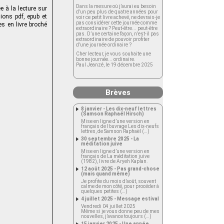
Dans la mesure où j’aurai eu besoin
 à la lecture sur
d’un peu plus de quatre années pour
ions pdf, epub et
voir ce petit livre achevé, ne devrais-je
pas considérer cette journée comme
s en livre broché
extraordinaire ? Peut-être... peut-être
pas. D’une certaine façon, n’est-il pas
extraordinaire de pouvoir profiter
d’une journée ordinaire ?
Cher lecteur, je vous souhaite une
bonne journée... ordinaire.
Paul Jeanzé, le 19 décembre 2025
Brèves
8 janvier - Les dix-neuf lettres
(Samson Raphaël Hirsch)
Mise en ligne d’une version en
français de l’ouvrage Les dix-neufs
lettres, de Samson Raphaël (…)
30 septembre 2025 - La
méditation juive
Mise en ligne d’une version en
français de La méditation juive
(1982), livre de Aryeh Kaplan.
12 août 2025 - Pas grand-chose
(mais quand même)
Je profite du mois d’août, souvent
calme de mon côté, pour procéder à
quelques petites (…)
4 juillet 2025 - Message estival
Vendredi 04 juillet 2025
Même si je vous donne peu de mes
nouvelles, j’avance toujours (…)
15 janvier 2025 - Une année