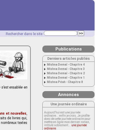
Rechercher dans le site
Publications
Derniers articles publiés
Mishna Demaï - Chapitre 4
Mishna Demaï - Chapitre 3
Mishna Demaï - Chapitre 2
Mishna Demaï - Chapitre 1
Mishna Péah - Chapitre 8
 s’est ensablée en
Annonces
Une journée ordinaire
Aujourd’hui est une journée
ns et nouvelles
,
ordinaire... enfin je crois. Je profite
its de livres qui,
donc de cette journée ordinaire pour
mettre en ligne mon dernier roman,
de nombreux textes
intitulé sobrement...
une journée
ordinaire
.