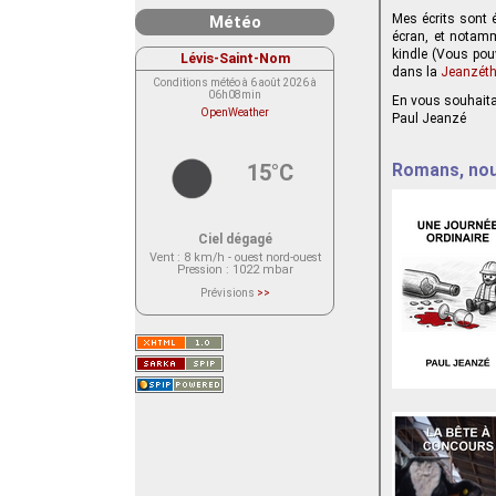
Mes écrits sont é
Météo
écran, et notamm
kindle (Vous pou
Lévis-Saint-Nom
dans la
Jeanzét
Conditions météo à 6 août 2026 à
06h08min
En vous souhaitan
OpenWeather
Paul Jeanzé
15°C
Romans, nouv
Ciel dégagé
Vent
: 8 km/h - ouest nord-ouest
Pression
: 1022 mbar
Prévisions
>>
Le service OpenWeather ne fournit
actuellement aucune prévision
météorologique sur le lieu Lévis-
Saint-Nom.
Veuillez consulter le message du
service ci-dessous.
(401 - Invalid API key. Please see
https://openweathermap.org/faq#error401
for more info.)