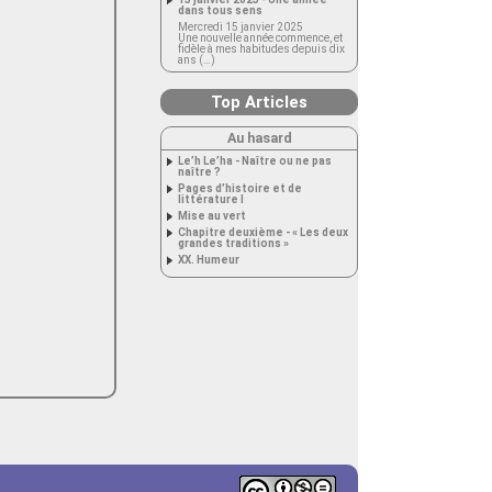
dans tous sens
Mercredi 15 janvier 2025
Une nouvelle année commence, et
fidèle à mes habitudes depuis dix
ans (…)
Top Articles
Au hasard
Le’h Le’ha - Naître ou ne pas
naître ?
Pages d’histoire et de
littérature I
Mise au vert
Chapitre deuxième - « Les deux
grandes traditions »
XX. Humeur