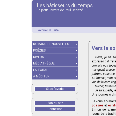
Les bâtisseurs du temps
Le petit univers de Paul Jeanzé
Accueil du site
ROMANS ET NOUVELLES
Vers la so
POÉZIES
DIVERS
— Dédé, je ne sa
expresso ; il n’ét
MÉDIATHÈQUE
connais nos joueur
manquent cruelleme
LA TORAH
patron ; vous me 
À MÉDITER
Au bureau, mon co
vue de la côte ang
— Michel, tu sais 
Sites favoris
— Je sais, Dédé, j
Une journée ordin
Je vous souhaite 
Plan du site
poézies
et
écrit
Connexion
à mon sens, mérit
issus de la tradit