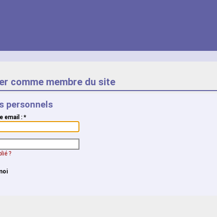
er comme membre du site
ts personnels
e email :
*
lié ?
moi