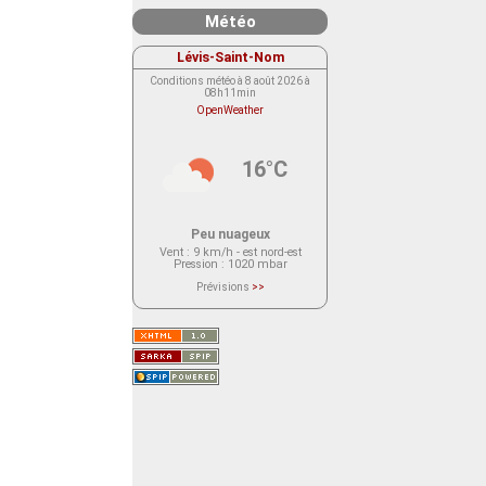
Météo
Lévis-Saint-Nom
Conditions météo à 8 août 2026 à
08h11min
OpenWeather
16°C
Peu nuageux
Vent
: 9 km/h - est nord-est
Pression
: 1020 mbar
Prévisions
>>
Le service OpenWeather ne fournit
actuellement aucune prévision
météorologique sur le lieu Lévis-
Saint-Nom.
Veuillez consulter le message du
service ci-dessous.
(401 - Invalid API key. Please see
https://openweathermap.org/faq#error401
for more info.)