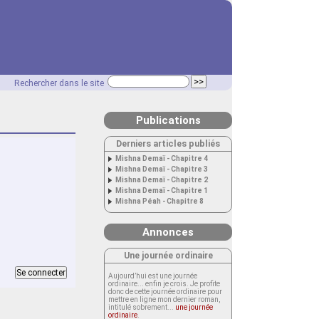
Rechercher dans le site
Publications
Derniers articles publiés
Mishna Demaï - Chapitre 4
Mishna Demaï - Chapitre 3
Mishna Demaï - Chapitre 2
Mishna Demaï - Chapitre 1
Mishna Péah - Chapitre 8
Annonces
Une journée ordinaire
Aujourd’hui est une journée
ordinaire... enfin je crois. Je profite
donc de cette journée ordinaire pour
mettre en ligne mon dernier roman,
intitulé sobrement...
une journée
ordinaire
.