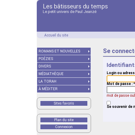
Les bâtisseurs du temps
Le petit univers de Paul Jeanzé
Accueil du site
Se connect
ROMANS ET NOUVELLES
POÉZIES
Identifian
DIVERS
Login ou adress
MÉDIATHÈQUE
LA TORAH
Mot de passe :
*
À MÉDITER
mot de passe oub
Sites favoris
Se souvenir de 
Plan du site
Connexion