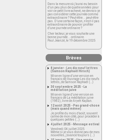
Dans la mesure où j’aurai eu besoin
d’un peu plus de quatre années pour
voir ce petit livre achevé, ne devrais-je
pas considérer cette journée comme
extraordinaire ? Peut-être... peut-être
pas. D’une certaine façon, n’est-il pas
extraordinaire de pouvoir profiter
d’une journée ordinaire ?
Cher lecteur, je vous souhaite une
bonne journée... ordinaire.
Paul Jeanzé, le 19 décembre 2025
Brèves
8 janvier - Les dix-neuf lettres
(Samson Raphaël Hirsch)
Mise en ligne d’une version en
français de l’ouvrage Les dix-neufs
lettres, de Samson Raphaël (…)
30 septembre 2025 - La
méditation juive
Mise en ligne d’une version en
français de La méditation juive
(1982), livre de Aryeh Kaplan.
12 août 2025 - Pas grand-chose
(mais quand même)
Je profite du mois d’août, souvent
calme de mon côté, pour procéder à
quelques petites (…)
4 juillet 2025 - Message estival
Vendredi 04 juillet 2025
Même si je vous donne peu de mes
nouvelles, j’avance toujours (…)
15 janvier 2025 - Une année