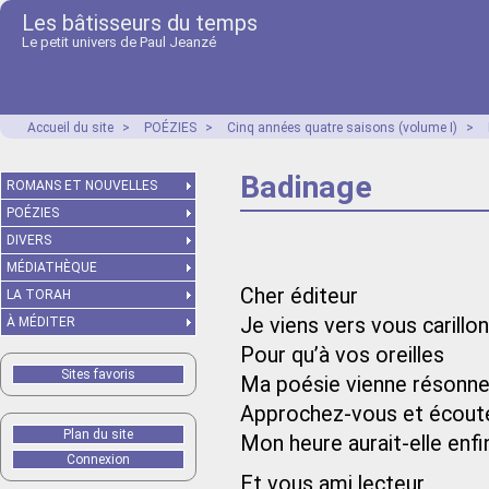
Les bâtisseurs du temps
Le petit univers de Paul Jeanzé
Accueil du site
>
POÉZIES
>
Cinq années quatre saisons (volume I)
>
Badinage
ROMANS ET NOUVELLES
POÉZIES
DIVERS
MÉDIATHÈQUE
Cher éditeur
LA TORAH
Je viens vers vous carillo
À MÉDITER
Pour qu’à vos oreilles
Sites favoris
Ma poésie vienne résonne
Approchez-vous et écoute
Plan du site
Mon heure aurait-elle enfi
Connexion
Et vous ami lecteur