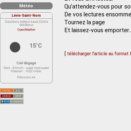
Météo
Qu’attendez-vous pour sor
De vos lectures ensommei
Lévis-Saint-Nom
Tournez la page
Conditions météo à 6 août 2026 à
06h08min
Et laissez-vous emporter
OpenWeather
15°C
[
télécharger l'article au format
Ciel dégagé
Vent
: 8 km/h - ouest nord-ouest
Pression
: 1022 mbar
Prévisions
>>
Le service OpenWeather ne fournit
actuellement aucune prévision
météorologique sur le lieu Lévis-
Saint-Nom.
Veuillez consulter le message du
service ci-dessous.
(401 - Invalid API key. Please see
https://openweathermap.org/faq#error401
for more info.)