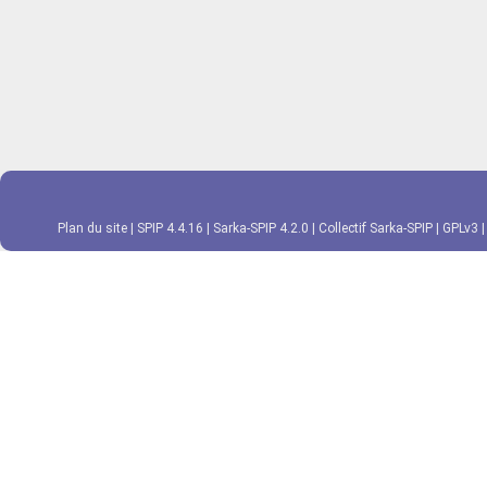
Plan du site
|
SPIP 4.4.16
|
Sarka-SPIP 4.2.0
|
Collectif Sarka-SPIP
|
GPLv3