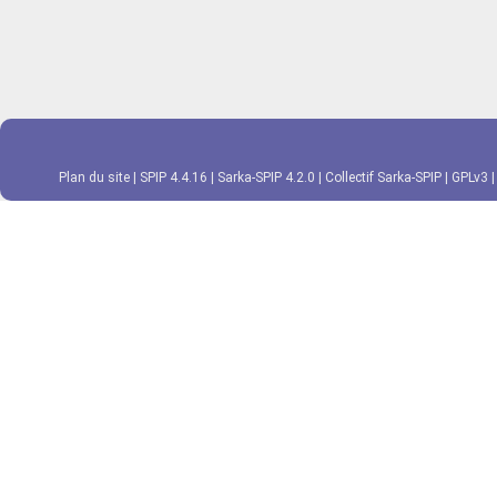
Plan du site
|
SPIP 4.4.16
|
Sarka-SPIP 4.2.0
|
Collectif Sarka-SPIP
|
GPLv3