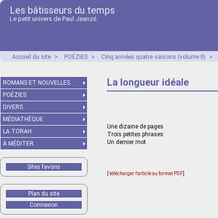
Les bâtisseurs du temps
Le petit univers de Paul Jeanzé
Accueil du site
>
POÉZIES
>
Cinq années quatre saisons (volume II)
>
La longueur idéale
ROMANS ET NOUVELLES
POÉZIES
DIVERS
MÉDIATHÈQUE
Une dizaine de pages
LA TORAH
Trois petites phrases
Un dernier mot
À MÉDITER
Sites favoris
[
télécharger l'article au format PDF
]
Plan du site
Connexion