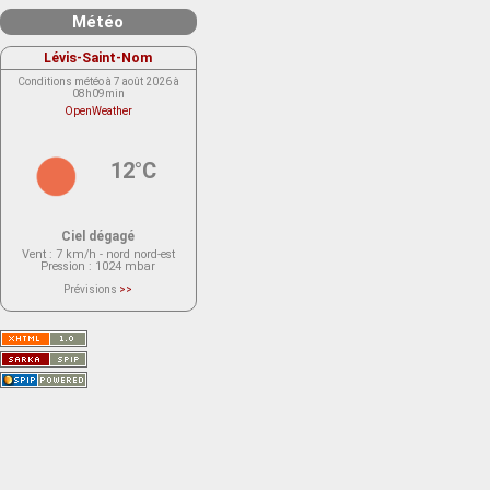
Météo
Lévis-Saint-Nom
Conditions météo à 7 août 2026 à
08h09min
OpenWeather
12°C
Ciel dégagé
Vent
: 7 km/h - nord nord-est
Pression
: 1024 mbar
Prévisions
>>
Le service OpenWeather ne fournit
actuellement aucune prévision
météorologique sur le lieu Lévis-
Saint-Nom.
Veuillez consulter le message du
service ci-dessous.
(401 - Invalid API key. Please see
https://openweathermap.org/faq#error401
for more info.)