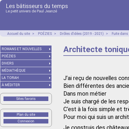
Les bâtisseurs du temps
Le petit univers de Paul Jeanzé
Accueil du site
>
POÉZIES
>
Drôles d’idées (2019 - 2021)
>
Fuite dans
Architecte toniqu
ROMANS ET NOUVELLES
POÉZIES
DIVERS
MÉDIATHÈQUE
J’ai reçu de nouvelles con
LA TORAH
Bien différentes des anci
À MÉDITER
Dans mon métier
Sites favoris
Je suis chargé de les res
C’est à la fois simple et 
Plan du site
Pour moi qui suis un archi
Connexion
Je construis des châteaux