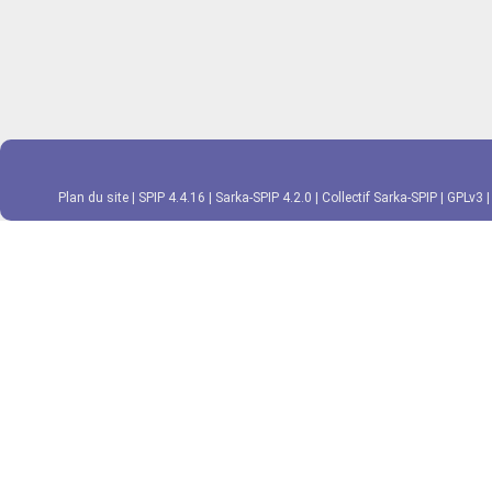
Plan du site
|
SPIP 4.4.16
|
Sarka-SPIP 4.2.0
|
Collectif Sarka-SPIP
|
GPLv3