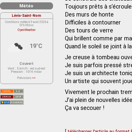
Météo
Toujours prêts à s’écroule
Des murs de honte
Lévis-Saint-Nom
Difficiles à contourner
Conditions météo à 9 août 2026 à
07h18min
Des tours de verre
OpenWeather
Qui brillent comme par ma
19°C
Quand le soleil se joint à la
Je creuse à tombeau ouv
Couvert
Je suis parfois pressé s
Vent
: 5 km/h - est sud-est
Pression
: 1014 mbar
Je suis un architecte ton
Prévisions
>>
Un artiste qui souvent jou
Le service OpenWeather ne fournit
actuellement aucune prévision
météorologique sur le lieu Lévis-
Vivement le prochain tre
Saint-Nom.
Veuillez consulter le message du
service ci-dessous.
J’ai plein de nouvelles idé
(401 - Invalid API key. Please see
https://openweathermap.org/faq#error401
Ça va secouer !
for more info.)
[
télécharger l'article au format