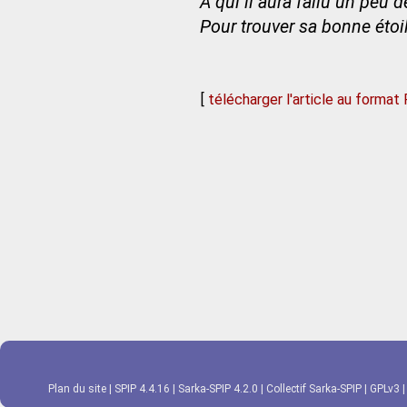
À qui il aura fallu un peu 
Pour trouver sa bonne étoi
[
télécharger l'article au format
Plan du site
|
SPIP 4.4.16
|
Sarka-SPIP 4.2.0
|
Collectif Sarka-SPIP
|
GPLv3