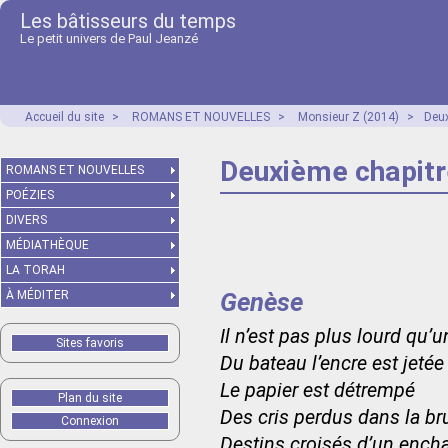
Les bâtisseurs du temps
Le petit univers de Paul Jeanzé
Accueil du site
>
ROMANS ET NOUVELLES
>
Monsieur Z (2014)
>
Deux
Deuxième chapitre 
ROMANS ET NOUVELLES
POÉZIES
DIVERS
MÉDIATHÈQUE
LA TORAH
Genèse
À MÉDITER
Il n’est pas plus lourd qu’
Sites favoris
Du bateau l’encre est jetée
Le papier est détrempé
Plan du site
Des cris perdus dans la b
Connexion
Destins croisés d’un enc