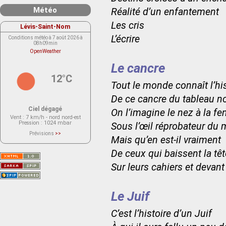
Météo
Réalité d’un enfantement
Les cris
Lévis-Saint-Nom
L’écrire
Conditions météo à 7 août 2026 à
08h09min
OpenWeather
Le cancre
12°C
Tout le monde connaît l’his
De ce cancre du tableau no
Ciel dégagé
On l’imagine le nez à la fe
Vent
: 7 km/h - nord nord-est
Pression
: 1024 mbar
Sous l’œil réprobateur du 
Prévisions
>>
Mais qu’en est-il vraiment
Le service OpenWeather ne fournit
actuellement aucune prévision
météorologique sur le lieu Lévis-
De ceux qui baissent la têt
Saint-Nom.
Veuillez consulter le message du
Sur leurs cahiers et devant
service ci-dessous.
(401 - Invalid API key. Please see
https://openweathermap.org/faq#error401
for more info.)
Le Juif
C’est l’histoire d’un Juif