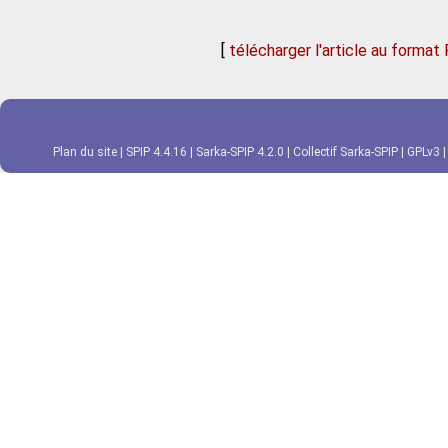
[
télécharger l'article au format
Plan du site
|
SPIP 4.4.16
|
Sarka-SPIP 4.2.0
|
Collectif Sarka-SPIP
|
GPLv3