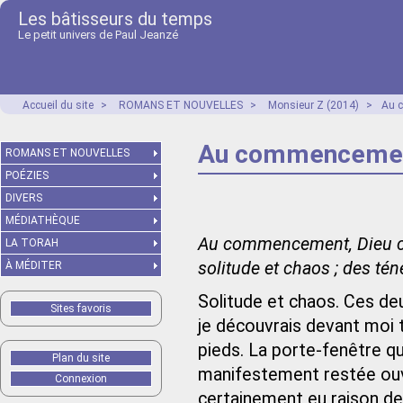
Les bâtisseurs du temps
Le petit univers de Paul Jeanzé
Accueil du site
>
ROMANS ET NOUVELLES
>
Monsieur Z (2014)
>
Au 
Au commenceme
ROMANS ET NOUVELLES
POÉZIES
DIVERS
MÉDIATHÈQUE
Au commencement, Dieu créa 
LA TORAH
solitude et chaos ; des tén
À MÉDITER
Solitude et chaos. Ces de
Sites favoris
je découvrais devant moi t
pieds. La porte‑fenêtre qui
Plan du site
manifestement restée ouve
Connexion
certainement eu raison de