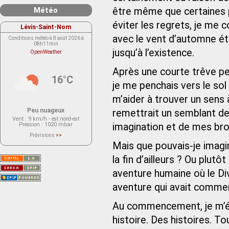
Météo
être même que certaines p
éviter les regrets, je me c
Lévis-Saint-Nom
avec le vent d’automne éta
Conditions météo à 8 août 2026 à
08h11min
jusqu’à l’existence.
OpenWeather
Après une courte trêve pen
16°C
je me penchais vers le sol
m’aider à trouver un sens 
Peu nuageux
remettrait un semblant d
Vent
: 9 km/h - est nord-est
Pression
: 1020 mbar
imagination et de mes brou
Prévisions
>>
Le service OpenWeather ne fournit
Mais que pouvais-je imagine
actuellement aucune prévision
météorologique sur le lieu Lévis-
la fin d’ailleurs ? Ou plutô
Saint-Nom.
Veuillez consulter le message du
service ci-dessous.
aventure humaine où le Divi
(401 - Invalid API key. Please see
https://openweathermap.org/faq#error401
aventure qui avait comme
for more info.)
Au commencement, je m’éta
histoire. Des histoires. T