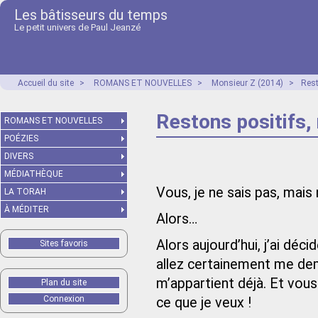
Les bâtisseurs du temps
Le petit univers de Paul Jeanzé
Accueil du site
>
ROMANS ET NOUVELLES
>
Monsieur Z (2014)
>
Rest
Restons positifs,
ROMANS ET NOUVELLES
POÉZIES
DIVERS
MÉDIATHÈQUE
Vous, je ne sais pas, mais 
LA TORAH
À MÉDITER
Alors…
Alors aujourd’hui, j’ai dé
Sites favoris
allez certainement me de
m’appartient déjà. Et vous 
Plan du site
Connexion
ce que je veux !