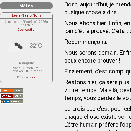
Donc, aujourd’hui, je pren
Météo
quelque chose à dire…
Lévis-Saint-Nom
Nous étions hier. Enfin, en
Conditions météo à 9 août 2026 à
14h12min
loin d’être prouvé. C’était
OpenWeather
Recommençons…
32°C
Nous serons demain. Enfin,
peux encore prouver !
Nuageux
Vent
: 8 km/h - est
Finalement, c’est compliq
Pression
: 1015 mbar
Prévisions
>>
Le service OpenWeather ne fournit
Restons hier, ça sera plus 
actuellement aucune prévision
météorologique sur le lieu Lévis-
votre temps. Mais là, c’e
Saint-Nom.
Veuillez consulter le message du
service ci-dessous.
temps, vous perdez le vôt
(401 - Invalid API key. Please see
https://openweathermap.org/faq#error401
for more info.)
Je crois que c’est pour ce
chaque chose existe son con
L’être humain préfère l’oppo