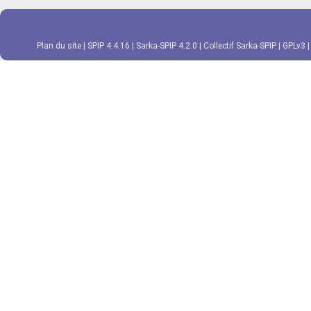
Plan du site
|
SPIP 4.4.16
|
Sarka-SPIP 4.2.0
|
Collectif Sarka-SPIP
|
GPLv3