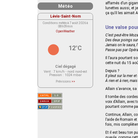
affamés d’un gigant
Météo
lunettes aussi, et 
ça qu’il les aimai
Lévis-Saint-Nom
Conditions météo à 7 août 2026 à
08h09min
Une valse pour
OpenWeather
C’est peut-être Moza
Des deux poings sur 
Jamais on le saura, 
12°C
Passe pas par Opéra,
Il l’aura pourtant
cette nuit du 15 ao
Ciel dégagé
Depuis ?
Vent
: 7 km/h - nord nord-est
Pression
: 1024 mbar
Il pleut sur la mer et
À rien et à rien, mais
Prévisions
>>
Le service OpenWeather ne fournit
actuellement aucune prévision
Allain s’avance, 
météorologique sur le lieu Lévis-
Saint-Nom.
Il tombe des cordes
Veuillez consulter le message du
voix d’Allain, avec 
service ci-dessous.
(401 - Invalid API key. Please see
pourtant comme par 
https://openweathermap.org/faq#error401
for more info.)
Continue, Allain, c
l’aide de Romain et
fois, mis complètem
Et il est beau ton p
gueule, comme cette