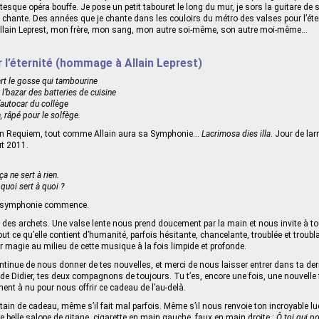
esque opéra bouffe. Je pose un petit tabouret le long du mur, je sors la guitare de 
je chante. Des années que je chante dans les couloirs du métro des valses pour l’ét
t Allain Leprest, mon frère, mon sang, mon autre soi‑même, son autre moi-même…
 l’éternité (hommage à Allain Leprest)
rt le gosse qui tambourine
l’bazar des batteries de cuisine
l’autocar du collège
 râpé pour le solfège.
 son Requiem, tout comme Allain aura sa Symphonie…
Lacrimosa dies illa
. Jour de la
ût 2011.
 ça ne sert à rien.
 quoi sert à quoi ?
sa symphonie commence.
 des archets. Une valse lente nous prend doucement par la main et nous invite à tou
tout ce qu’elle contient d’humanité, parfois hésitante, chancelante, troublée et troubla
magie au milieu de cette musique à la fois limpide et profonde.
ontinue de nous donner de tes nouvelles, et merci de nous laisser entrer dans ta de
 de Didier, tes deux compagnons de toujours. Tu t’es, encore une fois, une nouvelle 
ent à nu pour nous offrir ce cadeau de l’au-delà.
utain de cadeau, même s’il fait mal parfois. Même s’il nous renvoie ton incroyable luc
 belle salope de gitane, cigarette en main gauche, faux en main droite :
Ô toi qui p