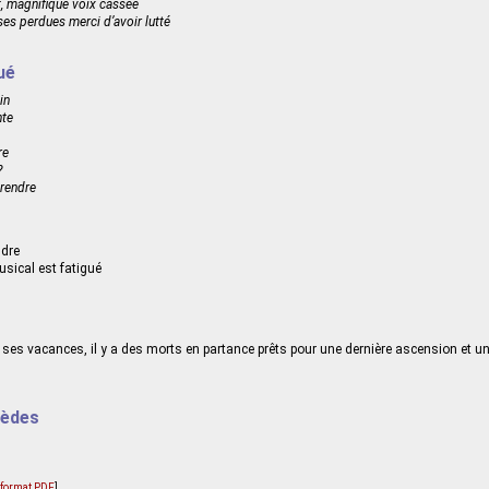
t, magnifique voix cassée
es perdues merci d’avoir lutté
ué
in
nte
re
?
prendre
ndre
usical est fatigué
ue ses vacances, il y a des morts en partance prêts pour une dernière ascension et un
mèdes
u format PDF
]