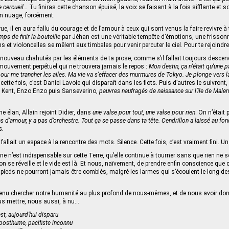
e cercueil…
Tu finiras cette chanson épuisé, la voix se faisant à la fois sifflante et s
n nuage, forcément.
ue, il en aura fallu du courage et de l’amour à ceux qui sont venus la faire revivre à 
mps de finir la bouteille
par Jéhan est une véritable tempête d’émotions, une frisso
 et violoncelles se mêlent aux timbales pour venir percuter le ciel. Pour te rejoindre
nouveau chahutés par les éléments de ta prose, comme s’il fallait toujours descen
mouvement perpétuel qui ne trouvera jamais le repos :
Mon destin, ça n’était qu’une p
our me trancher les ailes. Ma vie va s’effacer des murmures de Tokyo. Je plonge vers la
cette fois, c’est Daniel Lavoie qui disparaît dans les flots. Puis d’autres le suivront,
, Kent, Enzo Enzo puis Sanseverino,
pauvres naufragés de naissance sur l’île de Malen
e élan, Allain rejoint Didier, dans
une valse pour tout, une valse pour rien
. On n’était 
s d’amour, y a pas d’orchestre. Tout ça se passe dans ta tête. Cendrillon a laissé au fon
s.
fallait un espace à la rencontre des mots. Silence. Cette fois, c’est vraiment fini. 
ne n’est indispensable sur cette Terre, qu’elle continue à tourner sans que rien ne s
n se réveille et le vide est là. Et nous, naïvement, de prendre enfin conscience que 
pieds ne pourront jamais être comblés, malgré les larmes qui s’écoulent le long de
 venu chercher notre humanité au plus profond de nous-mêmes, et de nous avoir donné
us mettre, nous aussi, à nu…
st, aujourd’hui disparu
posthume, pacifiste inconnu