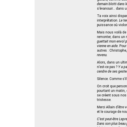
demain blotti dans l
s’évanouir… dans u
Ta voix ainsi dispar
interprétation.
Le te
puissance où violons
Mais nous voilà de 
remonter, dans un 
guettait mon envol p
vienne en aide.
Pour 
autres : Christophe
revenu.
Alors, dans un ultim
n’est-ce pas ?
Y a pa
cendre de ses geste
Silence. Comme s’il 
On croit que person
pourtant un matin, o
se créent sous nos 
tristesse.
Merci Allain d’être
et le courage de no
C’est peut-être Lepre
Dans son plus beau 