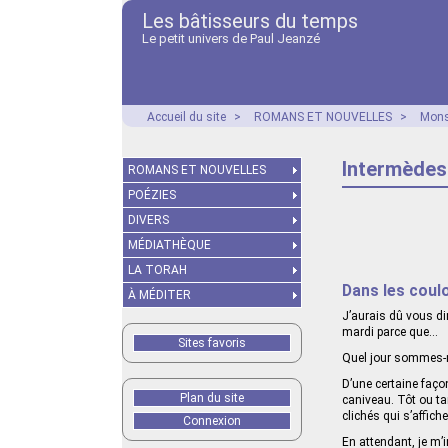
Les bâtisseurs du temps
Le petit univers de Paul Jeanzé
Accueil du site
>
ROMANS ET NOUVELLES
>
Mons
Intermèdes
ROMANS ET NOUVELLES
POÉZIES
DIVERS
MÉDIATHÈQUE
LA TORAH
Dans les coul
À MÉDITER
J’aurais dû vous dir
mardi parce que…
Sites favoris
Quel jour sommes-no
D’une certaine faço
Plan du site
caniveau. Tôt ou tar
clichés qui s’affic
Connexion
En attendant, je m’