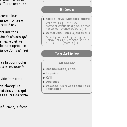
oufflante avant de
Brèves
travers leur
4 juillet 2025 - Message estival
nnante montée en
Vendredi 04 juillet 2025
 peut-être ?
Même si je vous donne peu de mes
nouvelles, j’avance toujours (…)
dre avant de
29 mai 2023 - Mise à jour du site
aire de ciseaux qui
Mise à jour du site : passage de
Spip 4.1.9 à 4.2.2 et de Sarka-spip
 mer, le ciel me
4.0.1 à 4.1.0 (Merci à (…)
 les uns après les
fance dont nul n’est
Top Articles
pas là pour rigoler
Au hasard
d d’un cendrier la
Des nouvelles, enfin…
Le plaisir
XVIII
Un vide immense.
Dédicace
oit changé. Et
Vayetsé - Un rêve à l’échelle de
l’humanité
certains vides qui
s fissures de notre
 l’envie, la force