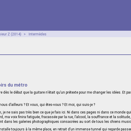
ieur Z (2014)
>
Intermèdes
oirs du métro
e dès le début que la guitare n’était qu’un prétexte pour me changer les idées. Et p
us d’ailleurs ? Et vous, qui êtes-vous ? Et moi, qui suis-je ?
n, je ne sais pas très bien ce que je fais ici. Ni dans ces pages ni dans ce monde qu
d, ma voix finira fatiguée, fracassée par la rue, l’alcool, la souffrance et la solitu
hent dans les galeries photographiques consacrées au sort de tous les chiens musi
installe toujours à la même place, en retrait d’un immense tunnel qui regarde passer 