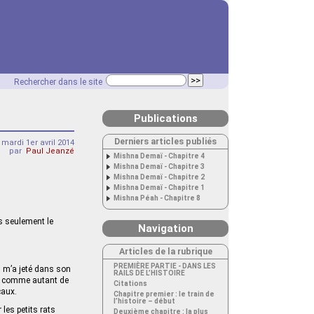
Rechercher dans le site
Publications
Derniers articles publiés
mardi 1er avril 2014
par
Paul Jeanzé
Mishna Demaï - Chapitre 4
Mishna Demaï - Chapitre 3
Mishna Demaï - Chapitre 2
Mishna Demaï - Chapitre 1
Mishna Péah - Chapitre 8
as seulement le
Navigation
Articles de la rubrique
PREMIÈRE PARTIE - DANS LES
i m’a jeté dans son
RAILS DE L’HISTOIRE
de, comme autant de
Citations
caux.
Chapitre premier : le train de
l’histoire – début
les petits rats
Deuxième chapitre : la plus