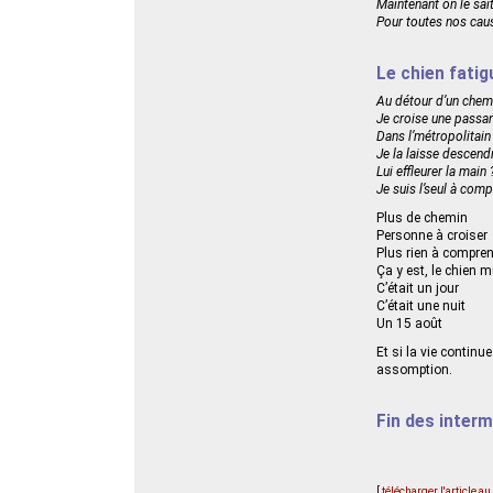
Maintenant on le sai
Pour toutes nos caus
Le chien fatig
Au détour d’un chem
Je croise une passa
Dans l’métropolitain
Je la laisse descend
Lui effleurer la main 
Je suis l’seul à com
Plus de chemin
Personne à croiser
Plus rien à compre
Ça y est, le chien m
C’était un jour
C’était une nuit
Un 15 août
Et si la vie contin
assomption.
Fin des inter
[
télécharger l'article a