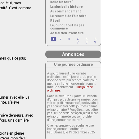
belle histoire
son étui, mes
La plus belle histoire
ernité. C’est comme
Au commencement
Le résumé de l’histoire
Réveil
Le jour où tout n’a pas
commencé
Je n’ai rien inventaire
1
2
3
4
5
6
7
8
9
Annonces
rmes que ce jour,
Une journée ordinaire
Aujourd’hui est une journée
ordinaire... enfin je crois. Je profite
donc de cette journée ordinaire pour
mettre en ligne mon dernier roman,
intitulé sobrement...
une journée
ordinaire
.
Dans la mesure où j’aurai eu besoin
rner avec elle. La
d’un peu plus de quatre années pour
nte, s’élève
voir ce petit livre achevé, ne devrais-je
pas considérer cette journée comme
extraordinaire ? Peut-être... peut-être
pas. D’une certaine façon, n’est-il pas
rnière demeure, avec
extraordinaire de pouvoir profiter
fois, une dernière
d’une journée ordinaire ?
Cher lecteur, je vous souhaite une
bonne journée... ordinaire.
Paul Jeanzé, le 19 décembre 2025
idité en pleine
orteras mon deuil