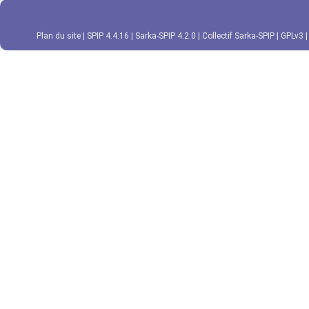
Plan du site
|
SPIP 4.4.16
|
Sarka-SPIP 4.2.0
|
Collectif Sarka-SPIP
|
GPLv3