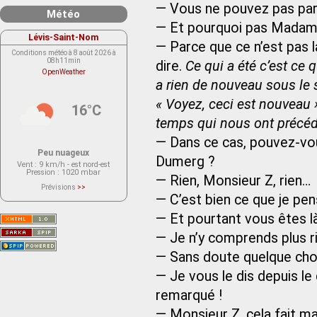
— Vous ne pouvez pas part
Météo
— Et pourquoi pas Madam
Lévis-Saint-Nom
— Parce que ce n’est pas l
Conditions météo à 8 août 2026 à
08h11min
dire.
Ce qui a été c’est ce qu
OpenWeather
a rien de nouveau sous le so
« Voyez, ceci est nouveau »
16°C
temps qui nous ont précéd
— Dans ce cas, pouvez-vou
Peu nuageux
Dumerg ?
Vent
: 9 km/h - est nord-est
Pression
: 1020 mbar
— Rien, Monsieur Z, rien…
Prévisions
>>
Le service OpenWeather ne fournit
— C’est bien ce que je pensa
actuellement aucune prévision
météorologique sur le lieu Lévis-
— Et pourtant vous êtes l
Saint-Nom.
Veuillez consulter le message du
service ci-dessous.
— Je n’y comprends plus r
(401 - Invalid API key. Please see
https://openweathermap.org/faq#error401
— Sans doute quelque chos
for more info.)
— Je vous le dis depuis le
remarqué !
— Monsieur Z, cela fait m