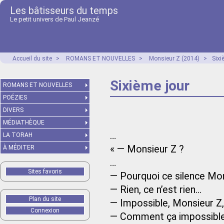
Les bâtisseurs du temps
Le petit univers de Paul Jeanzé
Accueil du site
>
ROMANS ET NOUVELLES
>
Monsieur Z (2014)
>
Sixi
Sixième jour
ROMANS ET NOUVELLES
POÉZIES
DIVERS
MÉDIATHÈQUE
…
LA TORAH
« — Monsieur Z ?
À MÉDITER
…
Sites favoris
— Pourquoi ce silence Mon
— Rien, ce n’est rien…
Plan du site
— Impossible, Monsieur Z
Connexion
— Comment ça impossible