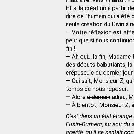
mais à l’envers ?) ainsi : « 
Et si la création à partir 
dire de l’humain qui a été c
seule création du Divin à n
— Votre réflexion est effe
peur que si nous continuon
fin !
— Ah oui… la fin, Madame
des débuts balbutiants, l
crépuscule du dernier jour
— Qui sait, Monsieur Z, qu
temps de nous reposer.
— Alors
à demain
adieu, 
— À bientôt, Monsieur Z, à
C’est dans un état étrang
Fusin-Dumerg, au soir du s
gravité, qu’il se sentait co