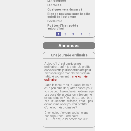
La traversée
La trouée
Quelques vers du passé
Rien de nouveau sous le pâle
soleil de l’automne
L’éclaircie
Poètes d’hier, poète
aujourd’hui
1
2
3
4
5
Annonces
Une journée ordinaire
Aujourd’hui est une journée
ordinaire... enfin je crois. Je profite
donc de cette journée ordinaire pour
mettre en ligne mon dernier roman,
intitulé sobrement...
une journée
ordinaire
.
Dans la mesure où j’aurai eu besoin
d’un peu plus de quatre années pour
voir ce petit livre achevé, ne devrais-je
pas considérer cette journée comme
extraordinaire ? Peut-être... peut-être
pas. D’une certaine façon, n’est-il pas
extraordinaire de pouvoir profiter
d’une journée ordinaire ?
Cher lecteur, je vous souhaite une
bonne journée... ordinaire.
Paul Jeanzé, le 19 décembre 2025