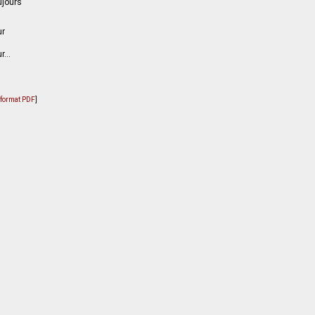
ujours
ur
ur…
u format PDF
]