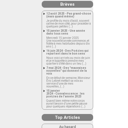
Brèves
12 août 2025 - Pas grand-chose
(mais quand même)
Je profite du mois d’août, souvent
calme de mon côté, pour procéder à
quelques petites (…)
15 janvier 2025 - Une année
dans tous sens
Mercredi 15 janvier 2025
Une nouvelle année commence, et
fidèle à mes habitudes depuis dix
ans (…)
16 juin 2024 - Des Poézies qui
repartent dans le bon sens
Nous voici arrivés au mois de juin
et je m’apprête à prendre mes
quartiers d’été dans un lieu (…)
7 mai 2024 - Des "mauvaises
nouvelles" qui donnent de la
voix
En ce début de semaine, Monsieur
Éric Lebret mettait sa voix au
service d’une de mes
nouvelles, (…)
15 janvier
2024 - Convalescence : les
poézies de l’année 2023
Quand bien même notre corps
aurait besoin d’une petite pause
pour quelques réparations (…)
Top Articles
Au hasard