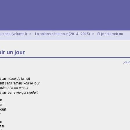
aisons (volume I)
>
La saison désamour (2014 - 2015)
>
Si je dois voir un
oir un jour
jeu
r au milieu de la nuit
t sans jamais voir le jour
t puis toi mon amour
 sur cette vie qui s’enfuit
ur
er
court
r
ur
ter