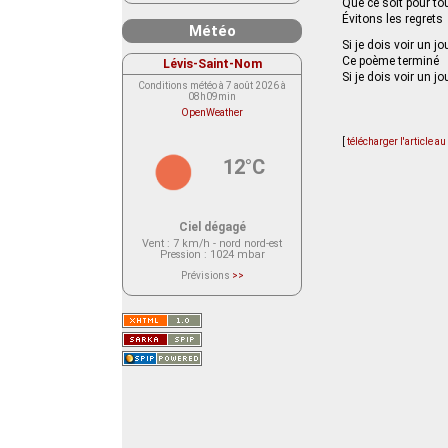
Que ce soit pour to
Évitons les regrets
Météo
Si je dois voir un jo
Ce poème terminé
Lévis-Saint-Nom
Si je dois voir un jo
Conditions météo à 7 août 2026 à
08h09min
OpenWeather
[
télécharger l'article a
12°C
Ciel dégagé
Vent
: 7 km/h - nord nord-est
Pression
: 1024 mbar
Prévisions
>>
Le service OpenWeather ne fournit
actuellement aucune prévision
météorologique sur le lieu Lévis-
Saint-Nom.
Veuillez consulter le message du
service ci-dessous.
(401 - Invalid API key. Please see
https://openweathermap.org/faq#error401
for more info.)