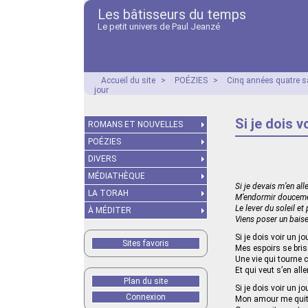
Les bâtisseurs du temps
Le petit univers de Paul Jeanzé
Accueil du site
>
POÉZIES
>
Cinq années quatre s
jour
Si je dois v
ROMANS ET NOUVELLES
POÉZIES
DIVERS
MÉDIATHÈQUE
Si je devais m’en alle
LA TORAH
M’endormir doucemen
Le lever du soleil e
À MÉDITER
Viens poser un baiser
Si je dois voir un jo
Sites favoris
Mes espoirs se bris
Une vie qui tourne 
Et qui veut s’en alle
Plan du site
Si je dois voir un jo
Connexion
Mon amour me quit