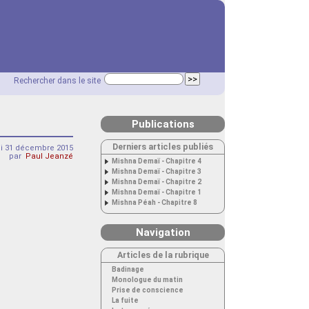
Rechercher dans le site
Publications
Derniers articles publiés
di 31 décembre 2015
par
Paul Jeanzé
Mishna Demaï - Chapitre 4
Mishna Demaï - Chapitre 3
Mishna Demaï - Chapitre 2
Mishna Demaï - Chapitre 1
Mishna Péah - Chapitre 8
Navigation
Articles de la rubrique
Badinage
Monologue du matin
Prise de conscience
La fuite