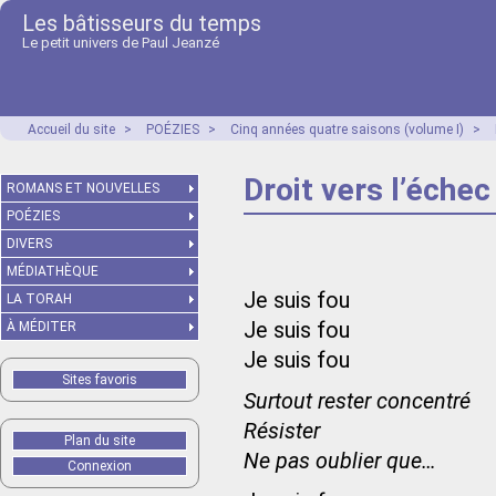
Les bâtisseurs du temps
Le petit univers de Paul Jeanzé
Accueil du site
>
POÉZIES
>
Cinq années quatre saisons (volume I)
>
Droit vers l’échec
ROMANS ET NOUVELLES
POÉZIES
DIVERS
MÉDIATHÈQUE
Je suis fou
LA TORAH
Je suis fou
À MÉDITER
Je suis fou
Sites favoris
Surtout rester concentré
Résister
Plan du site
Ne pas oublier que…
Connexion