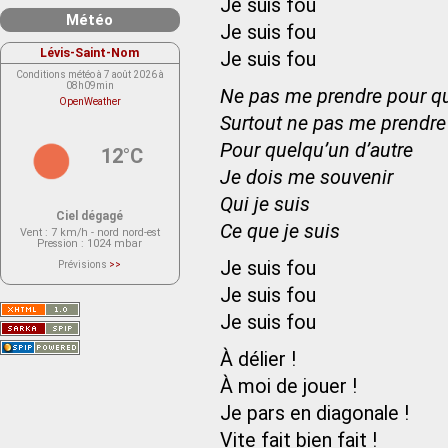
Je suis fou
Météo
Je suis fou
Lévis-Saint-Nom
Je suis fou
Conditions météo à 7 août 2026 à
08h09min
Ne pas me prendre pour qu
OpenWeather
Surtout ne pas me prendre
Pour quelqu’un d’autre
12°C
Je dois me souvenir
Qui je suis
Ciel dégagé
Ce que je suis
Vent
: 7 km/h - nord nord-est
Pression
: 1024 mbar
Je suis fou
Prévisions
>>
Le service OpenWeather ne fournit
actuellement aucune prévision
Je suis fou
météorologique sur le lieu Lévis-
Saint-Nom.
Je suis fou
Veuillez consulter le message du
service ci-dessous.
(401 - Invalid API key. Please see
https://openweathermap.org/faq#error401
À délier !
for more info.)
À moi de jouer !
Je pars en diagonale !
Vite fait bien fait !