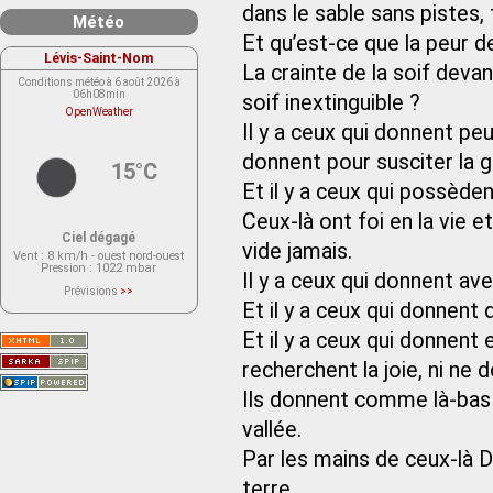
dans le sable sans pistes, t
Météo
Et qu’est-ce que la peur d
Lévis-Saint-Nom
La crainte de la soif deva
Conditions météo à 6 août 2026 à
06h08min
soif inextinguible ?
OpenWeather
Il y a ceux qui donnent peu
donnent pour susciter la g
15°C
Et il y a ceux qui possèden
Ceux-là ont foi en la vie et
Ciel dégagé
vide jamais.
Vent
: 8 km/h - ouest nord-ouest
Pression
: 1022 mbar
Il y a ceux qui donnent ave
Prévisions
>>
Le service OpenWeather ne fournit
Et il y a ceux qui donnent
actuellement aucune prévision
météorologique sur le lieu Lévis-
Et il y a ceux qui donnent 
Saint-Nom.
Veuillez consulter le message du
service ci-dessous.
recherchent la joie, ni ne
(401 - Invalid API key. Please see
https://openweathermap.org/faq#error401
Ils donnent comme là-bas 
for more info.)
vallée.
Par les mains de ceux-là Di
terre.