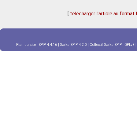
[
télécharger l'article au format
Plan du site
|
SPIP 4.4.16
|
Sarka-SPIP 4.2.0
|
Collectif Sarka-SPIP
|
GPLv3