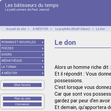
Les bâtisseurs du temps
Le petit univers de Paul Jeanzé
Accueil du site
>
À MÉDITER
>
Le prophète (Khalil Gibran)
>
Le don
Le don
ROMANS ET NOUVELLES
POÉZIES
DIVERS
MÉDIATHÈQUE
Alors un homme riche dit 
LA TORAH
Et il répondit : Vous don
À MÉDITER
possessions.
Sites favoris
C’est lorsque vous donne
Car que sont vos possess
Plan du site
gardez par peur d’en avoir
Connexion
Et demain, qu’apportera d