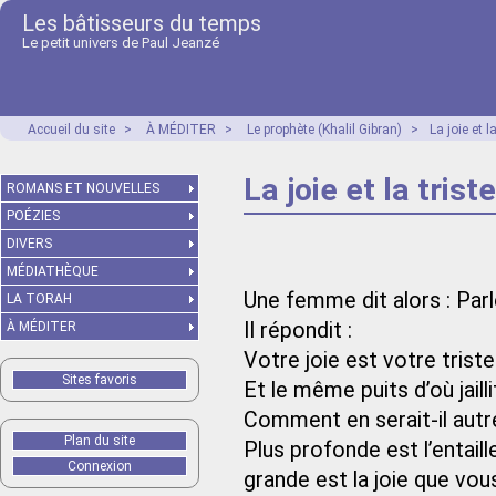
Les bâtisseurs du temps
Le petit univers de Paul Jeanzé
Accueil du site
>
À MÉDITER
>
Le prophète (Khalil Gibran)
>
La joie et l
La joie et la trist
ROMANS ET NOUVELLES
POÉZIES
DIVERS
MÉDIATHÈQUE
Une femme dit alors : Parl
LA TORAH
Il répondit :
À MÉDITER
Votre joie est votre tris
Sites favoris
Et le même puits d’où jaill
Comment en serait-il aut
Plan du site
Plus profonde est l’entail
Connexion
grande est la joie que vou