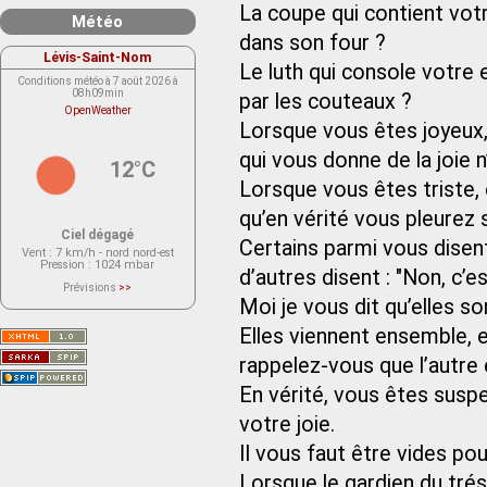
La coupe qui contient votre
Météo
dans son four ?
Lévis-Saint-Nom
Le luth qui console votre 
Conditions météo à 7 août 2026 à
08h09min
par les couteaux ?
OpenWeather
Lorsque vous êtes joyeux,
qui vous donne de la joie n
12°C
Lorsque vous êtes triste
qu’en vérité vous pleurez s
Ciel dégagé
Certains parmi vous disent 
Vent
: 7 km/h - nord nord-est
Pression
: 1024 mbar
d’autres disent : "Non, c’es
Prévisions
>>
Le service OpenWeather ne fournit
Moi je vous dit qu’elles so
actuellement aucune prévision
météorologique sur le lieu Lévis-
Elles viennent ensemble, et
Saint-Nom.
Veuillez consulter le message du
service ci-dessous.
rappelez-vous que l’autre 
(401 - Invalid API key. Please see
https://openweathermap.org/faq#error401
En vérité, vous êtes suspe
for more info.)
votre joie.
Il vous faut être vides pou
Lorsque le gardien du tré