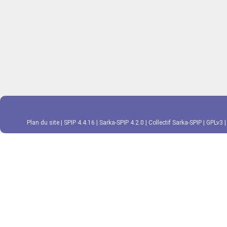
Plan du site
|
SPIP 4.4.16
|
Sarka-SPIP 4.2.0
|
Collectif Sarka-SPIP
|
GPLv3