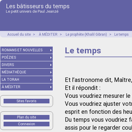
Les bâtisseurs du temps
Le petit univers de Paul Jeanzé
Accueil du site
>
À MÉDITER
>
Le prophète (Khalil Gibran)
>
Le temps
Le temps
ROMANS ET NOUVELLES
POÉZIES
DIVERS
MÉDIATHÈQUE
Et l’astronome dit, Maître
LA TORAH
Et il répondit :
À MÉDITER
Vous voudriez mesurer le 
Sites favoris
Vous voudriez ajuster vot
esprit en fonction des heu
Plan du site
Du temps vous voudriez fai
Connexion
assis pour le regarder coul