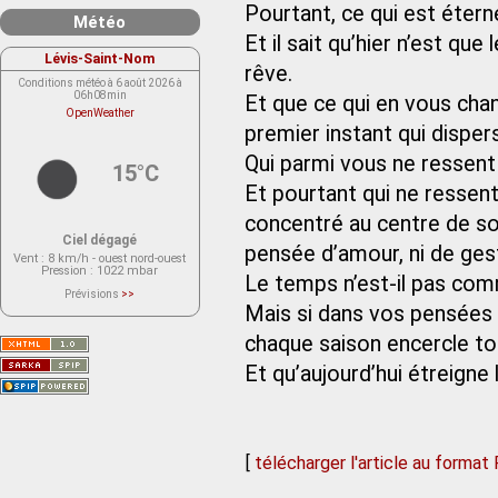
Pourtant, ce qui est éterne
Météo
Et il sait qu’hier n’est qu
Lévis-Saint-Nom
rêve.
Conditions météo à 6 août 2026 à
06h08min
Et que ce qui en vous chan
OpenWeather
premier instant qui dispers
Qui parmi vous ne ressent 
15°C
Et pourtant qui ne ressen
concentré au centre de so
Ciel dégagé
pensée d’amour, ni de ge
Vent
: 8 km/h - ouest nord-ouest
Pression
: 1022 mbar
Le temps n’est-il pas comm
Prévisions
>>
Le service OpenWeather ne fournit
Mais si dans vos pensées
actuellement aucune prévision
météorologique sur le lieu Lévis-
chaque saison encercle to
Saint-Nom.
Veuillez consulter le message du
service ci-dessous.
Et qu’aujourd’hui étreigne 
(401 - Invalid API key. Please see
https://openweathermap.org/faq#error401
for more info.)
[
télécharger l'article au format