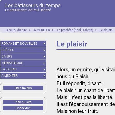
Les bâtisseurs du temps
Le petit univers de Paul Jeanzé
Accueil du site
>
À MÉDITER
>
Le prophète (Khalil Gibran)
>
Le plaisir
Le plaisir
ROMANS ET NOUVELLES
POÉZIES
DIVERS
MÉDIATHÈQUE
Alors, un ermite, qui visitai
LA TORAH
nous du Plaisir.
À MÉDITER
Et il répondit, disant :
Sites favoris
Le plaisir un chant de liber
Mais il n’est pas la liberté.
Plan du site
Il est l’épanouissement de
Connexion
Mais non leur fruit.