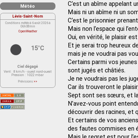
C’est un abîme appelant 
Météo
Mais ni un abîme ni un so
Lévis-Saint-Nom
C’est le prisonnier prenan
Conditions météo à 6 août 2026 à
06h08min
Mais non l’espace qui l’ent
OpenWeather
Oui, en vérité, le plaisir es
Et je serai trop heureux d
15°C
mais je ne voudrai pas vo
Certains parmi vos jeunes r
Ciel dégagé
sont jugés et châtiés.
Vent
: 8 km/h - ouest nord-ouest
Pression
: 1022 mbar
Je ne voudrais pas les juge
Prévisions
>>
Le service OpenWeather ne fournit
Car ils trouveront le plaisir
actuellement aucune prévision
météorologique sur le lieu Lévis-
Sept sont ses sœurs, et la 
Saint-Nom.
Veuillez consulter le message du
service ci-dessous.
N’avez-vous point entendu
(401 - Invalid API key. Please see
https://openweathermap.org/faq#error401
découvrir des racines, et 
for more info.)
Et certains de vos ancien
des fautes commises en ét
Mais le regret est pour l’