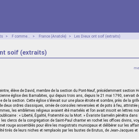
ts
>
F comme...
>
France (Anatole)
>
Les Dieux ont soif (extraits)
nt soif (extraits)
mer
eintre, élève de David, membre de la section du Pont-Neuf, précédemment section Hen
cienne église des Barnabites, qui depuis trois ans, depuis le 21 mai 1790, servait d
 de la section. Cette église s’élevait sur une place étroite et sombre, près de la grill
 deux ordres classiques, ornée de consoles renversées et de pots à feu, attristée 
mmes, les emblèmes religieux avaient été martelés et l’on avait inscrit en lettres n
publicaine : « Liberté, Égalité, Fraternité ou la Mort. » Évariste Gamelin pénétra dans 
 les clercs de la congrégation de Saint-Paul chanter en rochet les offices divins, v
nnet rouge assemblés pour élire les magistrats municipaux et délibérer sur les affair
té tirés de leurs niches et remplacés par les bustes de Brutus, de Jean-Jacques et d