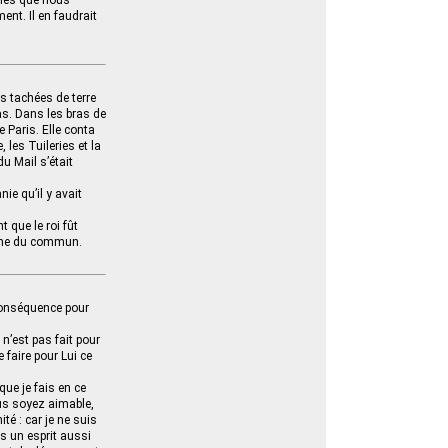
ignes que nous
nt. Il en faudrait
s tachées de terre
as. Dans les bras de
e Paris. Elle conta
 les Tuileries et la
u Mail s’était
ie qu’il y avait
t que le roi fût
homme du commun.
e conséquence pour
n’est pas fait pour
 faire pour Lui ce
ue je fais en ce
ous soyez aimable,
té : car je ne suis
s un esprit aussi