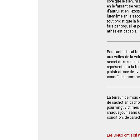
libre que le sien, m
en le faisant se re
d’autrui et en l’exci
lui-même en le secou
tout prix et que la
fais par orgueil et 
athée est capable.
Pourtant le fatal fa
aux voiles de la vol
secret de ses sens d
représentait à la f
plaisir atroce de liv
connaît les homme
La terreur, de mois
de cachot en cachot,
pour vingt victimes
chaque jour, sans u
condition, de caract
Les Dieux ont soif (