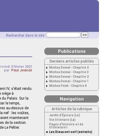
Rechercher dans le site
Publications
Derniers articles publiés
credi 3 février 2021
Mishna Demaï - Chapitre 4
par
Paul Jeanzé
Mishna Demaï - Chapitre 3
Mishna Demaï - Chapitre 2
Mishna Demaï - Chapitre 1
Mishna Péah - Chapitre 8
ri IV, s’était rendu
e siège à
e du Palais. Sur la
Navigation
par le temps,
oires au-dessus de
Articles de la rubrique
la nef : les voûtes,
Jardin d’Épicure (Le)
oyaient maintenant
Vie littéraire (La)
es de la section.
Pages d’histoire et de
e Le Peltier.
littérature I
Les Dieux ont soif (extraits)