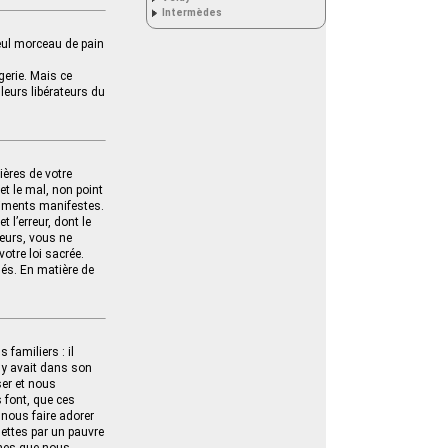
Intermèdes
 seul morceau de pain
gerie. Mais ce
 leurs libérateurs du
ières de votre
 et le mal, non point
timents manifestes.
 l’erreur, dont le
œurs, vous ne
otre loi sacrée.
 dés. En matière de
 familiers : il
l y avait dans son
ser et nous
s font, que ces
 nous faire adorer
lettes par un pauvre