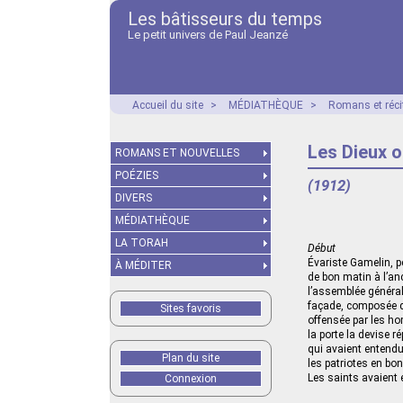
Les bâtisseurs du temps
Le petit univers de Paul Jeanzé
Accueil du site
>
MÉDIATHÈQUE
>
Romans et réci
Les Dieux o
ROMANS ET NOUVELLES
POÉZIES
(1912)
DIVERS
MÉDIATHÈQUE
LA TORAH
Début
Évariste Gamelin, p
À MÉDITER
de bon matin à l’an
l’assemblée générale
façade, composée de
Sites favoris
offensée par les ho
la porte la devise ré
qui avaient entendu
Plan du site
les patriotes en bo
Les saints avaient é
Connexion