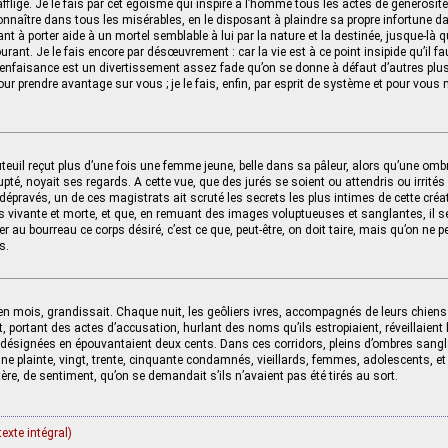
’afflige. Je le fais par cet égoïsme qui inspire à l’homme tous les actes de générosi
connaître dans tous les misérables, en le disposant à plaindre sa propre infortune da
tant à porter aide à un mortel semblable à lui par la nature et la destinée, jusque-là qu
rant. Je le fais encore par désœuvrement : car la vie est à ce point insipide qu’il fau
 bienfaisance est un divertissement assez fade qu’on se donne à défaut d’autres plus
pour prendre avantage sur vous ; je le fais, enfin, par esprit de système et pour vous
uteuil reçut plus d’une fois une femme jeune, belle dans sa pâleur, alors qu’une ombr
upté, noyait ses regards. A cette vue, que des jurés se soient ou attendris ou irrités 
épravés, un de ces magistrats ait scruté les secrets les plus intimes de cette créat
ois vivante et morte, et que, en remuant des images voluptueuses et sanglantes, il s
rer au bourreau ce corps désiré, c’est ce que, peut-être, on doit taire, mais qu’on ne peu
s.
 en mois, grandissait. Chaque nuit, les geôliers ivres, accompagnés de leurs chiens 
 portant des actes d’accusation, hurlant des noms qu’ils estropiaient, réveillaient 
 désignées en épouvantaient deux cents. Dans ces corridors, pleins d’ombres sang
ne plainte, vingt, trente, cinquante condamnés, vieillards, femmes, adolescents, et 
ère, de sentiment, qu’on se demandait s’ils n’avaient pas été tirés au sort.
texte intégral)