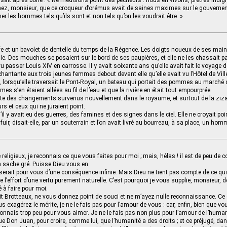
disait après boire : « Ne médisons point des pécheurs : nous en vivons, prêtres ind
z, monsieur, que ce croqueur d’orémus avait de saines maximes sur le gouverneme
ner les hommes tels qu’ils sont et non tels qu’on les voudrait être. »
iffe et un bavolet de dentelle du temps de la Régence. Les doigts noueux de ses main
lle. Des mouches se posaient sur le bord de ses paupières, et elle ne les chassait p
vu passer Louis XIV en carrosse. Il y avait soixante ans qu’elle avait fait le voyage d
 chantante aux trois jeunes femmes debout devant elle qu’elle avait vu l’Hôtel de Ville,
, lorsqu’elle traversait le Pont-Royal, un bateau qui portait des pommes au marché d
es s’en étaient allées au fil de l’eau et que la rivière en était tout empourprée.
ruite des changements survenus nouvellement dans le royaume, et surtout de la zizan
urs et ceux qui ne juraient point.
’il y avait eu des guerres, des famines et des signes dans le ciel. Elle ne croyait poin
t fuir, disait-elle, par un souterrain et l’on avait livré au bourreau, à sa place, un 
le religieux, je reconnais ce que vous faites pour moi ; mais, hélas ! il est de peu d
n sache gré. Puisse Dieu vous en
 serait pour vous d’une conséquence infinie. Mais Dieu ne tient pas compte de ce qui 
ue l’effort d’une vertu purement naturelle. C’est pourquoi je vous supplie, monsieur, de
 à faire pour moi.
t Brotteaux, ne vous donnez point de souci et ne m’ayez nulle reconnaissance. Ce q
 exagérez le mérite, je ne le fais pas pour l’amour de vous : car, enfin, bien que v
onnais trop peu pour vous aimer. Je ne le fais pas non plus pour l’amour de l’humani
e Don Juan, pour croire, comme lui, que l’humanité a des droits ; et ce préjugé, dan