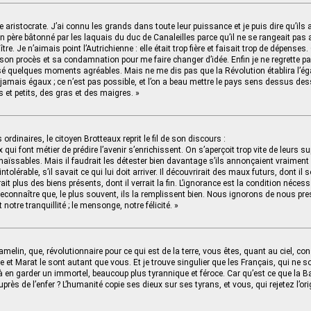
 aristocrate. J’ai connu les grands dans toute leur puissance et je puis dire qu’ils
ton père bâtonné par les laquais du duc de Canaleilles parce qu’il ne se rangeait pas 
e. Je n’aimais point l’Autrichienne : elle était trop fière et faisait trop de dépenses. 
lu son procès et sa condamnation pour me faire changer d’idée. Enfin je ne regrette pa
ssé quelques moments agréables. Mais ne me dis pas que la Révolution établira l’éga
mais égaux ; ce n’est pas possible, et l’on a beau mettre le pays sens dessus dess
 et petits, des gras et des maigres. »
 ordinaires, le citoyen Brotteaux reprit le fil de son discours :
ux qui font métier de prédire l’avenir s’enrichissent. On s’aperçoit trop vite de leurs s
aïssables. Mais il faudrait les détester bien davantage s’ils annonçaient vraiment l’
olérable, s’il savait ce qui lui doit arriver. Il découvrirait des maux futurs, dont il s
irait plus des biens présents, dont il verrait la fin. L’ignorance est la condition néce
econnaître que, le plus souvent, ils la remplissent bien. Nous ignorons de nous pres
t notre tranquillité ; le mensonge, notre félicité. »
amelin, que, révolutionnaire pour ce qui est de la terre, vous êtes, quant au ciel, c
e et Marat le sont autant que vous. Et je trouve singulier que les Français, qui ne so
 à en garder un immortel, beaucoup plus tyrannique et féroce. Car qu’est ce que la B
rès de l’enfer ? L’humanité copie ses dieux sur ses tyrans, et vous, qui rejetez l’or