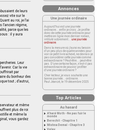
Annonces
 abusaient de leurs
assez vite sur le
Une journée ordinaire
Quant au roi, je l’ai
s l’ancien régime,
Aujourd’hui est une journée
lité, parce que les
ordinaire... enfin je crois. Je profite
donc de cette journée ordinaire pour
ous : il y aura
mettre en ligne mon dernier roman,
intitulé sobrement...
une journée
ordinaire
.
Dans la mesure où j’aurai eu besoin
d’un peu plus de quatre années pour
voir ce petit livre achevé, ne devrais-je
pas considérer cette journée comme
extraordinaire ? Peut-être... peut-être
upercheries. Leur
pas. D’une certaine façon, n’est-il pas
avenir. Car la vie
extraordinaire de pouvoir profiter
d’une journée ordinaire ?
ouffrirait par
Cher lecteur, je vous souhaite une
ssaire du bonheur des
bonne journée... ordinaire.
que tout ; d’autrui,
Paul Jeanzé, le 19 décembre 2025
Top Articles
onservateur et même
Au hasard
uffrent plus de roi
A’haré Moth - Ne pas fuir le
astille et même la
monde
iginal, vous gardez
Berechit - Chapitre 1
Mishna Demaï - Chapitre 3
Velay