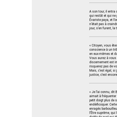
A son tour, il entra
qui restât et qui ne
Évariste paya, et l’
n’était pas à craind
jour, s’en furent, la
« Citoyen, vous êtes
conscience à un trib
en eux-mêmes et dan
Vous aurez à vous pr
discernement est i
risquerez pas de vo
Mais, c’est égal, si
justice, c’est encore
« Je l’ai connu, dit
aimait à fréquenter 
petit doigt plus de
endéificoquer. Certe
enragés barbouilleu
l’Être suprême, qui 