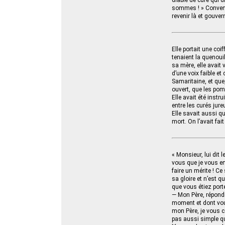
diable de curé qui 
sommes ! » Convene
revenir là et gouver
Elle portait une co
tenaient la quenoui
sa mère, elle avait 
d’une voix faible et
Samaritaine, et que
ouvert, que les pomm
Elle avait été inst
entre les curés jure
Elle savait aussi qu
mort. On l’avait fai
« Monsieur, lui dit 
vous que je vous e
faire un mérite ! Ce
sa gloire et n’est q
que vous étiez porté
— Mon Père, répondi
moment et dont vous
mon Père, je vous c
pas aussi simple qu