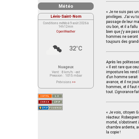
Météo
« Je ne suis pas une
Lévis-Saint-Nom
privilèges. J’ai vu 
passage de leur maîtr
Conditions météo à 9 août 2026 à
cru bon, et il a fal
14h12min
bien que j’y aie pa
OpenWeather
hommes ne seront ja
toujours des grands
32°C
Après les politesses
Nuageux
« Il est rare que ce
imposture les rend h
Vent
: 8 km/h - est
Pression
: 1015 mbar
d’un homme serait int
avance, et il ne jou
Prévisions
>>
Le service OpenWeather ne fournit
hommes, et il faut r
actuellement aucune prévision
tout. L’ignorance fai
météorologique sur le lieu Lévis-
Saint-Nom.
Veuillez consulter le message du
service ci-dessous.
(401 - Invalid API key. Please see
https://openweathermap.org/faq#error401
« Je vois, citoyen G
for more info.)
réacteur. Robespierr
mortel, s’obstinent
chambre ardente, aup
la copie !