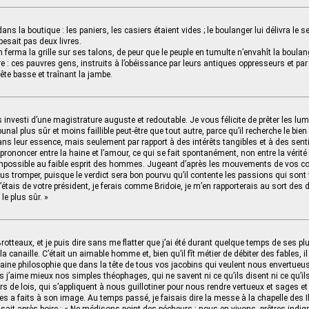
 dans la boutique : les paniers, les casiers étaient vides ; le boulanger lui délivra le
 pesait pas deux livres.
on ferma la grille sur ses talons, de peur que le peuple en tumulte n’envahît la boulan
re : ces pauvres gens, instruits à l’obéissance par leurs antiques oppresseurs et par
 tête basse et traînant la jambe.
 investi d’une magistrature auguste et redoutable. Je vous félicite de prêter les lum
unal plus sûr et moins faillible peut-être que tout autre, parce qu’il recherche le bien
s leur essence, mais seulement par rapport à des intérêts tangibles et à des sen
ononcer entre la haine et l’amour, ce qui se fait spontanément, non entre la vérité et
mpossible au faible esprit des hommes. Jugeant d’après les mouvements de vos c
us tromper, puisque le verdict sera bon pourvu qu’il contente les passions qui sont v
 j’étais de votre président, je ferais comme Bridoie, je m’en rapporterais au sort des
 le plus sûr. »
 Brotteaux, et je puis dire sans me flatter que j’ai été durant quelque temps de ses plus
la canaille. C’était un aimable homme et, bien qu’il fît métier de débiter des fables, i
 saine philosophie que dans la tête de tous vos jacobins qui veulent nous envertueu
s j’aime mieux nos simples théophages, qui ne savent ni ce qu’ils disent ni ce qu’il
rs de lois, qui s’appliquent à nous guillotiner pour nous rendre vertueux et sages et
les a faits à son image. Au temps passé, je faisais dire la messe à la chapelle des I