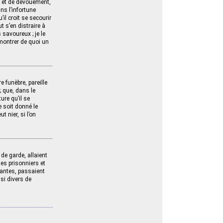
té et de dévouement,
ns l’infortune
’il croit se secourir
t s’en distraire à
 savoureux ; je le
 montrer de quoi un
e funèbre, pareille
; que, dans le
ure qu’il se
e soit donné le
t nier, si l’on
de garde, allaient
les prisonniers et
lantes, passaient
si divers de