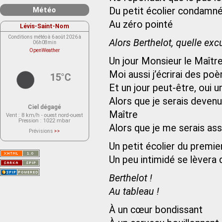
Météo
Du petit écolier condamné
Au zéro pointé
Lévis-Saint-Nom
Conditions météo à 6 août 2026 à
Alors Berthelot, quelle ex
06h08min
OpenWeather
Un jour Monsieur le Maîtr
Moi aussi j’écrirai des po
15°C
Et un jour peut-être, oui u
Alors que je serais devenu
Ciel dégagé
Maître
Vent
: 8 km/h - ouest nord-ouest
Pression
: 1022 mbar
Alors que je me serais assi
Prévisions
>>
Le service OpenWeather ne fournit
actuellement aucune prévision
Un petit écolier du premie
météorologique sur le lieu Lévis-
Saint-Nom.
Un peu intimidé se lèvera 
Veuillez consulter le message du
service ci-dessous.
(401 - Invalid API key. Please see
https://openweathermap.org/faq#error401
Berthelot !
for more info.)
Au tableau !
À un cœur bondissant