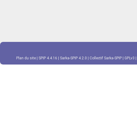
Plan du site
|
SPIP 4.4.16
|
Sarka-SPIP 4.2.0
|
Collectif Sarka-SPIP
|
GPLv3