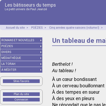
Les bâtisseurs du temps
Le petit univers de Paul Jeanzé
Accueil du site
>
POÉZIES
>
Cinq années quatre saisons (volume I)
>
Un tableau de ma
ROMANS ET NOUVELLES
POÉZIES
DIVERS
MÉDIATHÈQUE
Berthelot !
LA TORAH
Au tableau !
À MÉDITER
À un cœur bondissant
Sites favoris
À un cerveau bouillonnant
À des tempes en sueur
Plan du site
À des yeux en pleurs
Connexion
Ne répondait que le pas le