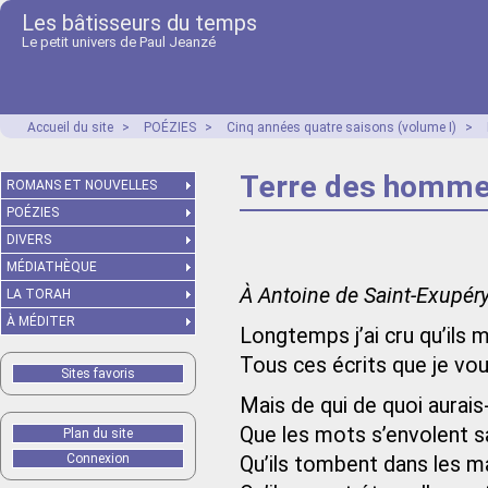
Les bâtisseurs du temps
Le petit univers de Paul Jeanzé
Accueil du site
>
POÉZIES
>
Cinq années quatre saisons (volume I)
>
Terre des homm
ROMANS ET NOUVELLES
POÉZIES
DIVERS
MÉDIATHÈQUE
À Antoine de Saint-Exupér
LA TORAH
À MÉDITER
Longtemps j’ai cru qu’ils 
Tous ces écrits que je vo
Sites favoris
Mais de qui de quoi aurais-
Que les mots s’envolent 
Plan du site
Connexion
Qu’ils tombent dans les ma