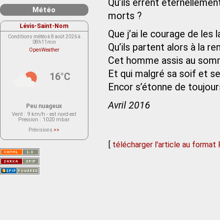
Qu’ils errent éternellemen
Météo
morts ?
Lévis-Saint-Nom
Que j’ai le courage de les 
Conditions météo à 8 août 2026 à
08h11min
Qu’ils partent alors à la
OpenWeather
Cet homme assis au somme
Et qui malgré sa soif et se
16°C
Encor s’étonne de toujour
Avril 2016
Peu nuageux
Vent
: 9 km/h - est nord-est
Pression
: 1020 mbar
Prévisions
>>
Le service OpenWeather ne fournit
actuellement aucune prévision
[
télécharger l'article au format
météorologique sur le lieu Lévis-
Saint-Nom.
Veuillez consulter le message du
service ci-dessous.
(401 - Invalid API key. Please see
https://openweathermap.org/faq#error401
for more info.)