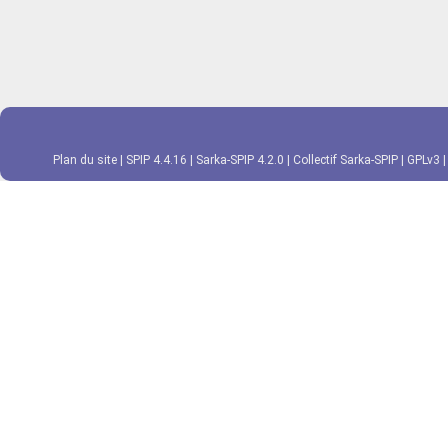
Plan du site
|
SPIP 4.4.16
|
Sarka-SPIP 4.2.0
|
Collectif Sarka-SPIP
|
GPLv3