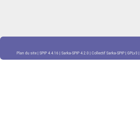
Plan du site
|
SPIP 4.4.16
|
Sarka-SPIP 4.2.0
|
Collectif Sarka-SPIP
|
GPLv3