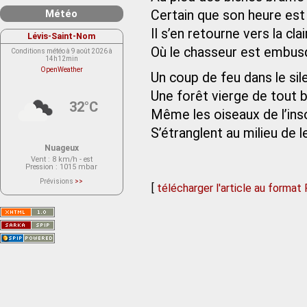
Météo
Certain que son heure es
Il s’en retourne vers la clai
Lévis-Saint-Nom
Où le chasseur est embus
Conditions météo à 9 août 2026 à
14h12min
OpenWeather
Un coup de feu dans le sil
Une forêt vierge de tout 
32°C
Même les oiseaux de l’ins
S’étranglent au milieu de 
Nuageux
Vent
: 8 km/h - est
Pression
: 1015 mbar
Prévisions
>>
[
télécharger l'article au format
Le service OpenWeather ne fournit
actuellement aucune prévision
météorologique sur le lieu Lévis-
Saint-Nom.
Veuillez consulter le message du
service ci-dessous.
(401 - Invalid API key. Please see
https://openweathermap.org/faq#error401
for more info.)