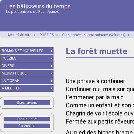
Les bâtisseurs du temps
Le petit univers de Paul Jeanzé
Accueil du site
>
POÉZIES
>
Cinq années quatre saisons (volume I)
>
La forêt muette
ROMANS ET NOUVELLES
POÉZIES
DIVERS
MÉDIATHÈQUE
Une phrase à continuer
LA TORAH
Continuer oui, mais sur q
À MÉDITER
L’emmener par la main
Sites favoris
Comme un enfant et son c
Chagrin de voir l’école ou
Plan du site
Fermée aux petits rêveur
Connexion
Au pied des biches brame 