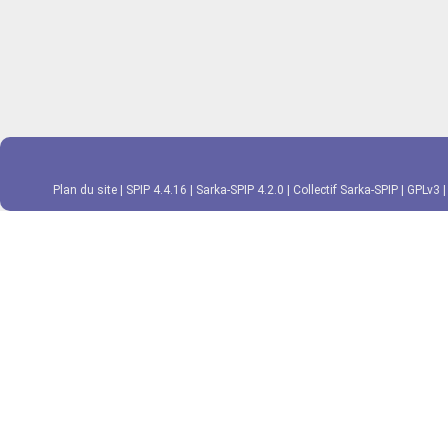
Plan du site
|
SPIP 4.4.16
|
Sarka-SPIP 4.2.0
|
Collectif Sarka-SPIP
|
GPLv3