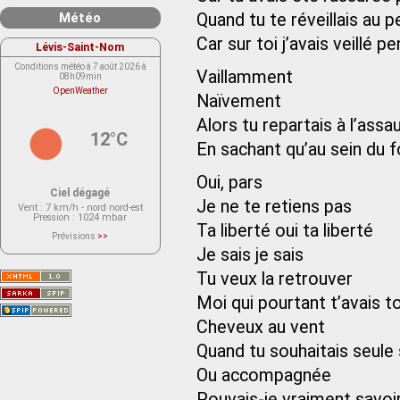
Météo
Quand tu te réveillais au p
Car sur toi j’avais veillé 
Lévis-Saint-Nom
Conditions météo à 7 août 2026 à
Vaillamment
08h09min
OpenWeather
Naïvement
Alors tu repartais à l’ass
12°C
En sachant qu’au sein du f
Oui, pars
Ciel dégagé
Je ne te retiens pas
Vent
: 7 km/h - nord nord-est
Pression
: 1024 mbar
Ta liberté oui ta liberté
Prévisions
>>
Le service OpenWeather ne fournit
Je sais je sais
actuellement aucune prévision
météorologique sur le lieu Lévis-
Tu veux la retrouver
Saint-Nom.
Veuillez consulter le message du
service ci-dessous.
Moi qui pourtant t’avais to
(401 - Invalid API key. Please see
https://openweathermap.org/faq#error401
Cheveux au vent
for more info.)
Quand tu souhaitais seule s
Ou accompagnée
Pouvais-je vraiment savoi