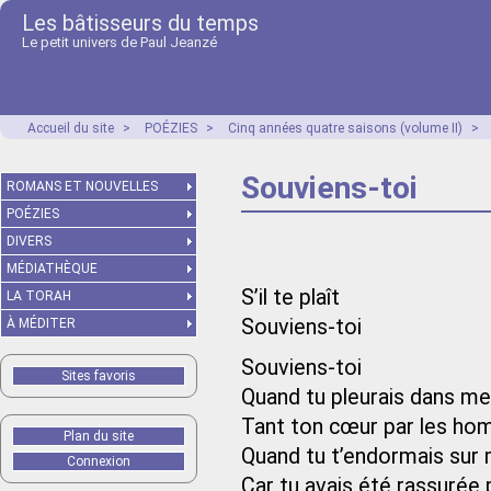
Les bâtisseurs du temps
Le petit univers de Paul Jeanzé
Accueil du site
>
POÉZIES
>
Cinq années quatre saisons (volume II)
>
Souviens-toi
ROMANS ET NOUVELLES
POÉZIES
DIVERS
MÉDIATHÈQUE
S’il te plaît
LA TORAH
Souviens-toi
À MÉDITER
Souviens-toi
Sites favoris
Quand tu pleurais dans me
Tant ton cœur par les hom
Plan du site
Quand tu t’endormais sur
Connexion
Car tu avais été rassurée 