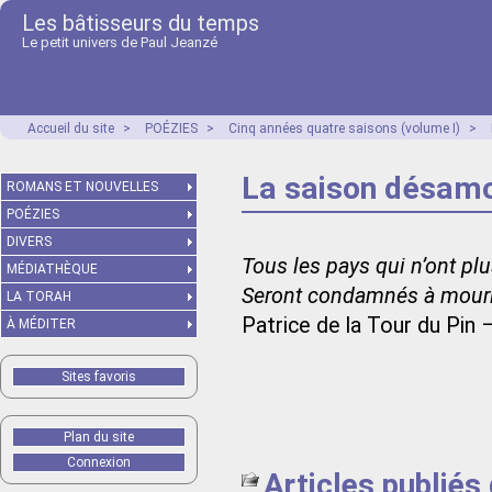
Les bâtisseurs du temps
Le petit univers de Paul Jeanzé
Accueil du site
>
POÉZIES
>
Cinq années quatre saisons (volume I)
>
La saison désamo
ROMANS ET NOUVELLES
POÉZIES
DIVERS
Tous les pays qui n’ont pl
MÉDIATHÈQUE
Seront condamnés à mouri
LA TORAH
Patrice de la Tour du Pin 
À MÉDITER
Sites favoris
Plan du site
Connexion
Articles publiés