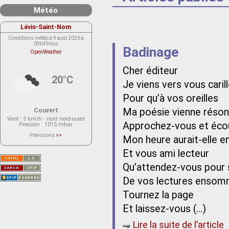
Météo
Lévis-Saint-Nom
Conditions météo à 9 août 2026 à
09h49min
Badinage
OpenWeather
Cher éditeur
20°C
Je viens vers vous caril
Pour qu’à vos oreilles
Ma poésie vienne réson
Couvert
Vent
: 5 km/h - nord nord-ouest
Approchez-vous et écou
Pression
: 1015 mbar
Prévisions
>>
Mon heure aurait-elle e
Le service OpenWeather ne fournit
actuellement aucune prévision
Et vous ami lecteur
météorologique sur le lieu Lévis-
Saint-Nom.
Veuillez consulter le message du
Qu’attendez-vous pour s
service ci-dessous.
(401 - Invalid API key. Please see
De vos lectures ensomm
https://openweathermap.org/faq#error401
for more info.)
Tournez la page
Et laissez-vous (…)
Lire la suite de l’article