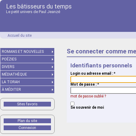
Les bâtisseurs du temps
Le petit univers de Paul Jeanzé
Accueil du site
Se connecter comme me
ROMANS ET NOUVELLES
POÉZIES
Identifiants personnels
DIVERS
Login ou adresse email :
*
MÉDIATHÈQUE
LA TORAH
Mot de passe :
*
À MÉDITER
mot de passe oublié ?
Sites favoris
Se souvenir de moi
Plan du site
Connexion