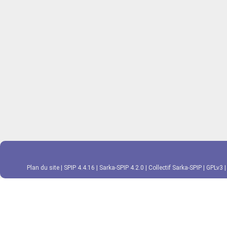
Plan du site
|
SPIP 4.4.16
|
Sarka-SPIP 4.2.0
|
Collectif Sarka-SPIP
|
GPLv3