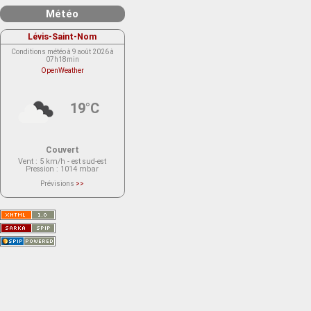
Météo
Lévis-Saint-Nom
Conditions météo à 9 août 2026 à
07h18min
OpenWeather
19°C
Couvert
Vent
: 5 km/h - est sud-est
Pression
: 1014 mbar
Prévisions
>>
Le service OpenWeather ne fournit
actuellement aucune prévision
météorologique sur le lieu Lévis-
Saint-Nom.
Veuillez consulter le message du
service ci-dessous.
(401 - Invalid API key. Please see
https://openweathermap.org/faq#error401
for more info.)