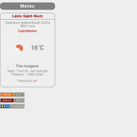
Météo
Lévis-Saint-Nom
Conditions météo à 8 août 2026 à
08h11min
OpenWeather
16°C
Peu nuageux
Vent
: 9 km/h - est nord-est
Pression
: 1020 mbar
Prévisions
>>
Le service OpenWeather ne fournit
actuellement aucune prévision
météorologique sur le lieu Lévis-
Saint-Nom.
Veuillez consulter le message du
service ci-dessous.
(401 - Invalid API key. Please see
https://openweathermap.org/faq#error401
for more info.)