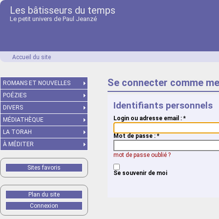
Les bâtisseurs du temps
Le petit univers de Paul Jeanzé
Accueil du site
Se connecter comme me
ROMANS ET NOUVELLES
POÉZIES
Identifiants personnels
DIVERS
Login ou adresse email :
*
MÉDIATHÈQUE
LA TORAH
Mot de passe :
*
À MÉDITER
mot de passe oublié ?
Sites favoris
Se souvenir de moi
Plan du site
Connexion