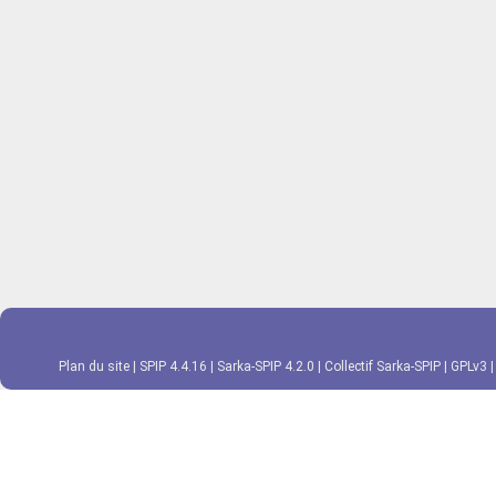
Plan du site
|
SPIP 4.4.16
|
Sarka-SPIP 4.2.0
|
Collectif Sarka-SPIP
|
GPLv3