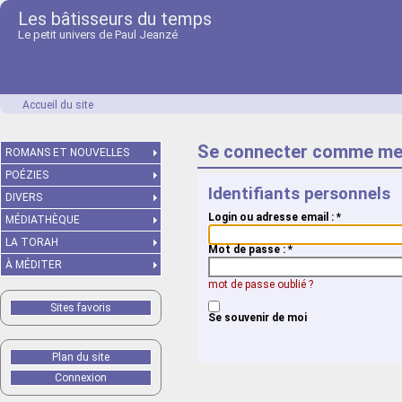
Les bâtisseurs du temps
Le petit univers de Paul Jeanzé
Accueil du site
Se connecter comme me
ROMANS ET NOUVELLES
POÉZIES
Identifiants personnels
DIVERS
Login ou adresse email :
*
MÉDIATHÈQUE
LA TORAH
Mot de passe :
*
À MÉDITER
mot de passe oublié ?
Sites favoris
Se souvenir de moi
Plan du site
Connexion