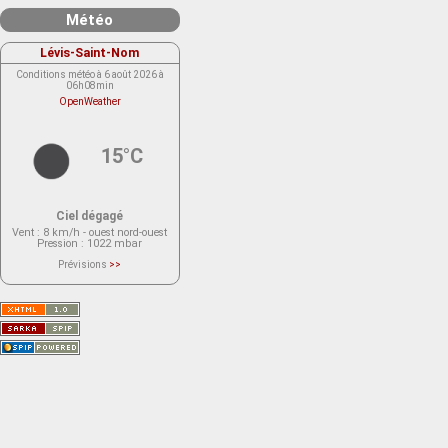
Météo
Lévis-Saint-Nom
Conditions météo à 6 août 2026 à
06h08min
OpenWeather
15°C
Ciel dégagé
Vent
: 8 km/h - ouest nord-ouest
Pression
: 1022 mbar
Prévisions
>>
Le service OpenWeather ne fournit
actuellement aucune prévision
météorologique sur le lieu Lévis-
Saint-Nom.
Veuillez consulter le message du
service ci-dessous.
(401 - Invalid API key. Please see
https://openweathermap.org/faq#error401
for more info.)