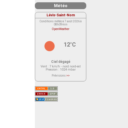
Météo
Lévis-Saint-Nom
Conditions météo à 7 août 2026 à
08h09min
OpenWeather
12°C
Ciel dégagé
Vent
: 7 km/h - nord nord-est
Pression
: 1024 mbar
Prévisions
>>
Le service OpenWeather ne fournit
actuellement aucune prévision
météorologique sur le lieu Lévis-
Saint-Nom.
Veuillez consulter le message du
service ci-dessous.
(401 - Invalid API key. Please see
https://openweathermap.org/faq#error401
for more info.)