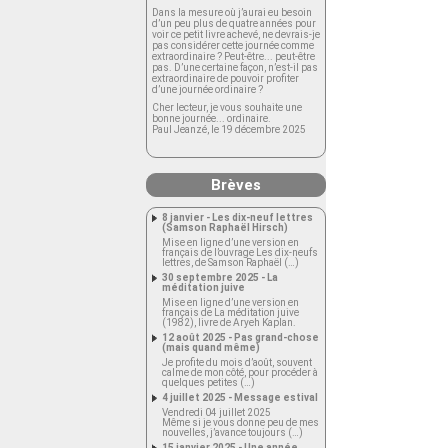
Dans la mesure où j’aurai eu besoin
d’un peu plus de quatre années pour
voir ce petit livre achevé, ne devrais-je
pas considérer cette journée comme
extraordinaire ? Peut-être... peut-être
pas. D’une certaine façon, n’est-il pas
extraordinaire de pouvoir profiter
d’une journée ordinaire ?
Cher lecteur, je vous souhaite une
bonne journée... ordinaire.
Paul Jeanzé, le 19 décembre 2025
Brèves
8 janvier - Les dix-neuf lettres
(Samson Raphaël Hirsch)
Mise en ligne d’une version en
français de l’ouvrage Les dix-neufs
lettres, de Samson Raphaël (…)
30 septembre 2025 - La
méditation juive
Mise en ligne d’une version en
français de La méditation juive
(1982), livre de Aryeh Kaplan.
12 août 2025 - Pas grand-chose
(mais quand même)
Je profite du mois d’août, souvent
calme de mon côté, pour procéder à
quelques petites (…)
4 juillet 2025 - Message estival
Vendredi 04 juillet 2025
Même si je vous donne peu de mes
nouvelles, j’avance toujours (…)
15 janvier 2025 - Une année