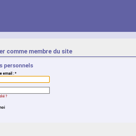
er comme membre du site
ts personnels
e email :
*
lié ?
moi