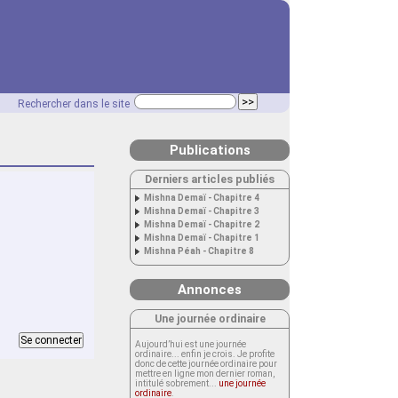
Rechercher dans le site
Publications
Derniers articles publiés
Mishna Demaï - Chapitre 4
Mishna Demaï - Chapitre 3
Mishna Demaï - Chapitre 2
Mishna Demaï - Chapitre 1
Mishna Péah - Chapitre 8
Annonces
Une journée ordinaire
Aujourd’hui est une journée
ordinaire... enfin je crois. Je profite
donc de cette journée ordinaire pour
mettre en ligne mon dernier roman,
intitulé sobrement...
une journée
ordinaire
.