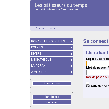
Les bâtisseurs du temps
Le petit univers de Paul Jeanzé
Accueil du site
Se connect
ROMANS ET NOUVELLES
POÉZIES
Identifian
DIVERS
Login ou adress
MÉDIATHÈQUE
LA TORAH
Mot de passe :
*
À MÉDITER
mot de passe oub
Sites favoris
Se souvenir de 
Plan du site
Connexion